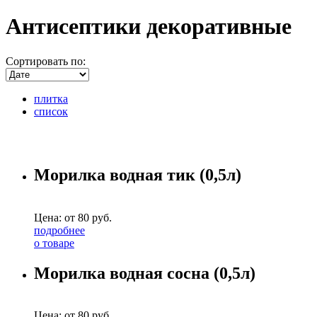
Антисептики декоративные
Сортировать по:
плитка
список
Морилка водная тик (0,5л)
Цена: от
80
руб.
подробнее
о товаре
Морилка водная сосна (0,5л)
Цена: от
80
руб.