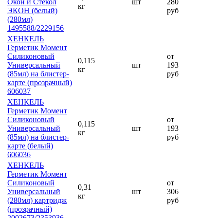
Окон и Стекол
шт
280
кг
ЭКОН (белый)
руб
(280мл)
1495588/2229156
ХЕНКЕЛЬ
Герметик Момент
Силиконовый
от
0,115
Универсальный
шт
193
кг
(85мл) на блистер-
руб
карте (прозрачный)
606037
ХЕНКЕЛЬ
Герметик Момент
Силиконовый
от
0,115
Универсальный
шт
193
кг
(85мл) на блистер-
руб
карте (белый)
606036
ХЕНКЕЛЬ
Герметик Момент
Силиконовый
от
0,31
Универсальный
шт
306
кг
(280мл) картридж
руб
(прозрачный)
2002673/2353936