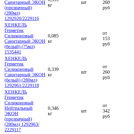
Санитарный ЭКОН
шт
260
кг
(прозрачный)
руб
(280мл)
1292920/2229116
ХЕНКЕЛЬ
Герметик
от
Силиконовый
0,085
шт
153
Санитарный ЭКОН
кг
руб
(белый) (75мл)
1535441
ХЕНКЕЛЬ
Герметик
от
Силиконовый
0,339
шт
260
Санитарный ЭКОН
кг
руб
(белый) (280мл)
1292961/2229118
ХЕНКЕЛЬ
Герметик
Силиконовый
от
Нейтральный
0,346
шт
342
ЭКОН
кг
руб
(прозрачный)
(280мл) 1292963/
2229117