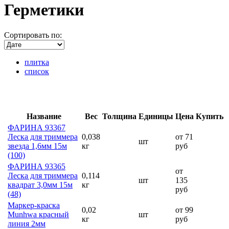
Герметики
Сортировать по:
плитка
список
Название
Вес
Толщина
Единицы
Цена
Купить
ФАРИНА 93367
Леска для триммера
0,038
от 71
шт
звезда 1,6мм 15м
кг
руб
(100)
ФАРИНА 93365
от
Леска для триммера
0,114
шт
135
квадрат 3,0мм 15м
кг
руб
(48)
Маркер-краска
0,02
от 99
Munhwa красный
шт
кг
руб
линия 2мм