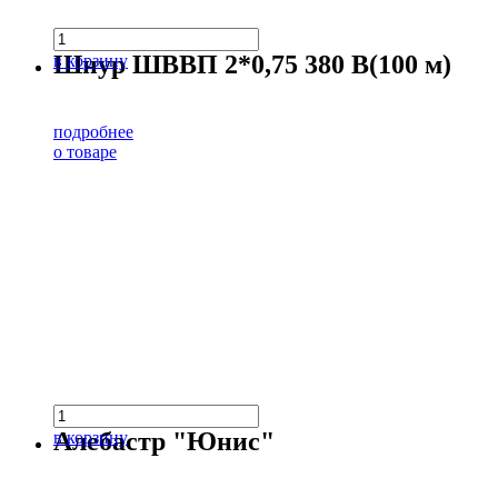
Шнур ШВВП 2*0,75 380 В(100 м)
в корзину
подробнее
о товаре
Алебастр "Юнис"
в корзину