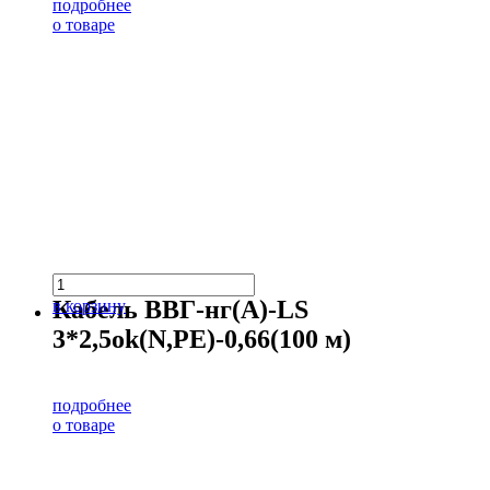
подробнее
о товаре
Кабель ВВГ-нг(А)-LS
в корзину
3*2,5ok(N,PE)-0,66(100 м)
подробнее
о товаре