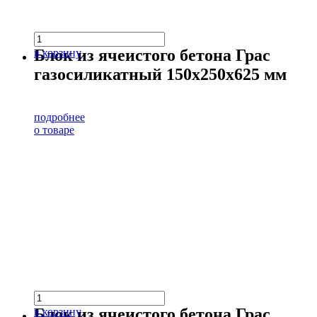
Блок из ячеистого бетона Грас
в корзину
газосиликатный 150х250х625 мм
подробнее
о товаре
Блок из ячеистого бетона Грас
в корзину