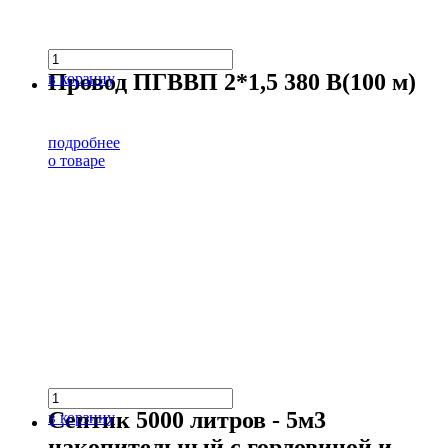
Провод ПГВВП 2*1,5 380 В(100 м)
в корзину
подробнее
о товаре
Септик 5000 литров - 5м3
в корзину
накопительный с горловиной и