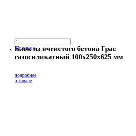
Блок из ячеистого бетона Грас
в корзину
газосиликатный 100х250х625 мм
подробнее
о товаре