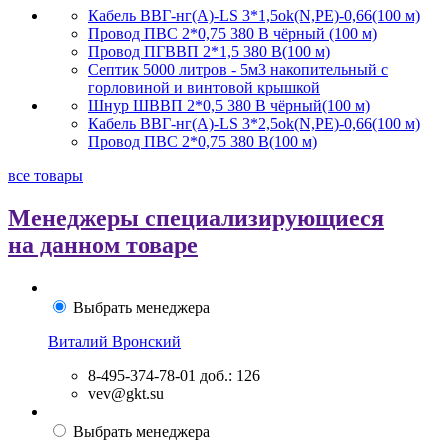
Кабель ВВГ-нг(А)-LS 3*1,5ok(N,PE)-0,66(100 м)
Провод ПВС 2*0,75 380 В чёрный (100 м)
Провод ПГВВП 2*1,5 380 В(100 м)
Септик 5000 литров - 5м3 накопительный с
горловиной и винтовой крышкой
Шнур ШВВП 2*0,5 380 В чёрный(100 м)
Кабель ВВГ-нг(А)-LS 3*2,5ok(N,PE)-0,66(100 м)
Провод ПВС 2*0,75 380 В(100 м)
все товары
Менеджеры специализирующиеся
на данном товаре
Выбрать менеджера
Виталий Вронский
8-495-374-78-01
доб.: 126
vev@gkt.su
Выбрать менеджера