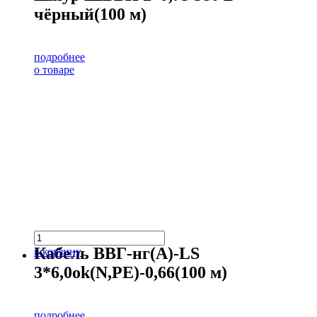
чёрный(100 м)
подробнее
о товаре
Кабель ВВГ-нг(А)-LS
в корзину
3*6,0ok(N,PE)-0,66(100 м)
подробнее