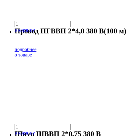
Провод ПГВВП 2*4,0 380 В(100 м)
в корзину
подробнее
о товаре
Шнур ШВВП 2*0,75 380 В
в корзину