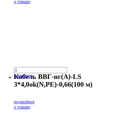
о товаре
Кабель ВВГ-нг(А)-LS
в корзину
3*4,0ok(N,PE)-0,66(100 м)
подробнее
о товаре