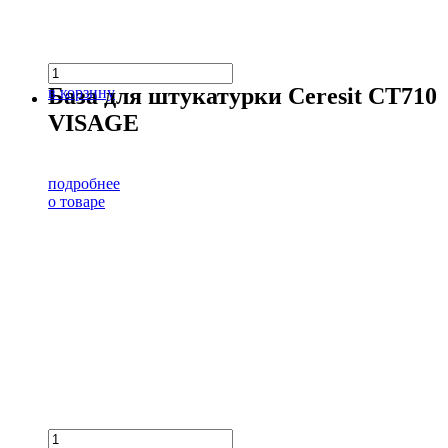
База для штукатурки Ceresit CT710
в корзину
VISAGE
подробнее
о товаре