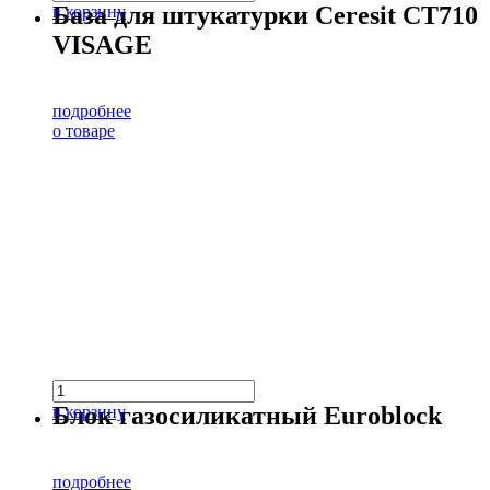
База для штукатурки Ceresit CT710
в корзину
VISAGE
подробнее
о товаре
Блок газосиликатный Euroblock
в корзину
подробнее