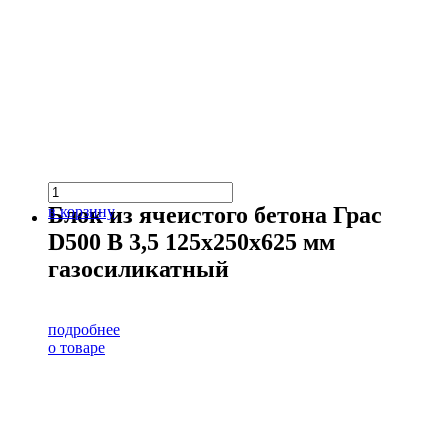
Блок из ячеистого бетона Грас
в корзину
D500 В 3,5 125х250х625 мм
газосиликатный
подробнее
о товаре