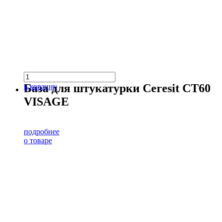
База для штукатурки Ceresit CT60
в корзину
VISAGE
подробнее
о товаре