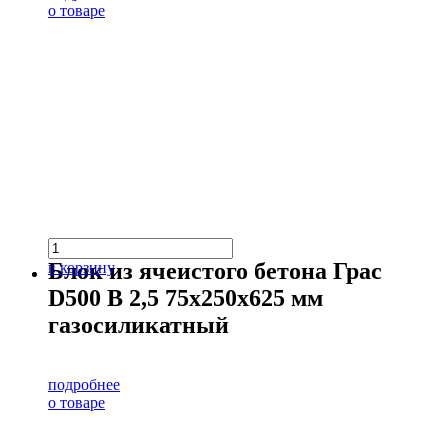
о товаре
Блок из ячеистого бетона Грас
в корзину
D500 В 2,5 75х250х625 мм
газосиликатный
подробнее
о товаре