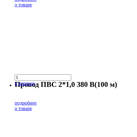
о товаре
Провод ПВС 2*1,0 380 В(100 м)
в корзину
подробнее
о товаре