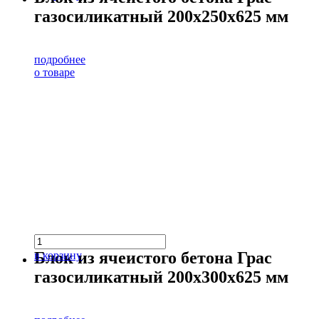
газосиликатный 200х250х625 мм
подробнее
о товаре
Блок из ячеистого бетона Грас
в корзину
газосиликатный 200х300х625 мм