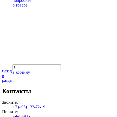
подробнее
о товаре
назад
в корзину
в
раздел
Контакты
Звоните:
+7 (495) 133-72-19
Пишите:
sale@gkt.su