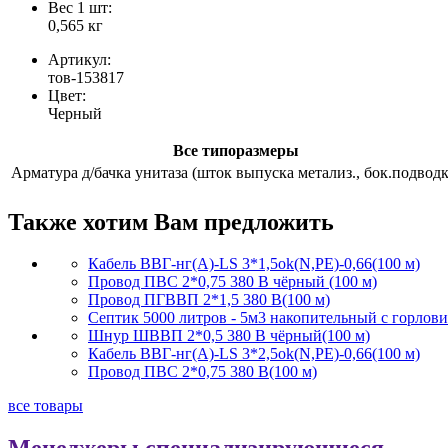
Вес 1 шт:
0,565 кг
Артикул:
тов-153817
Цвет:
Черный
Все типоразмеры
Арматура д/бачка унитаза (шток выпуска метализ., бок.подводк
Также хотим Вам предложить
Кабель ВВГ-нг(А)-LS 3*1,5ok(N,PE)-0,66(100 м)
Провод ПВС 2*0,75 380 В чёрный (100 м)
Провод ПГВВП 2*1,5 380 В(100 м)
Септик 5000 литров - 5м3 накопительный с горлов
Шнур ШВВП 2*0,5 380 В чёрный(100 м)
Кабель ВВГ-нг(А)-LS 3*2,5ok(N,PE)-0,66(100 м)
Провод ПВС 2*0,75 380 В(100 м)
все товары