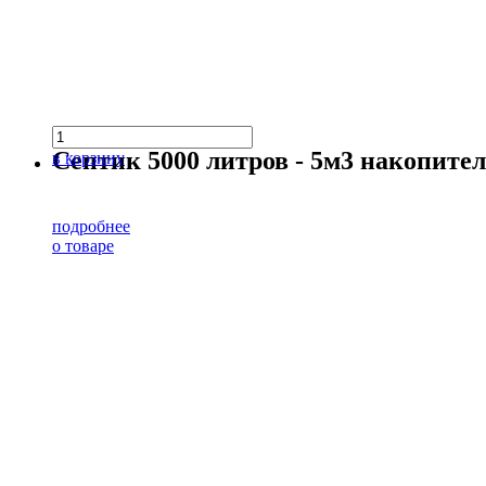
Септик 5000 литров - 5м3 накопит
в корзину
подробнее
о товаре