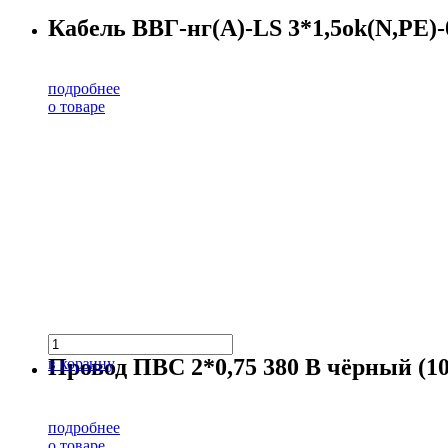
Кабель ВВГ-нг(А)-LS 3*1,5ok(N,PE)-0
подробнее
о товаре
Провод ПВС 2*0,75 380 В чёрный (10
в корзину
подробнее
о товаре