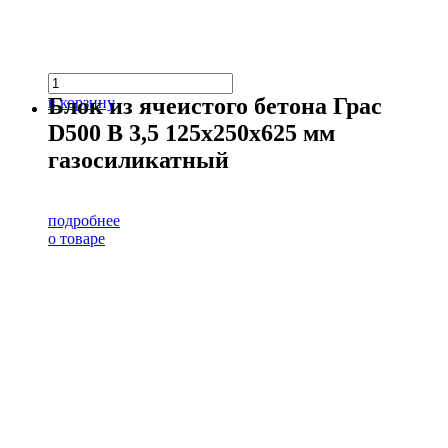
Блок из ячеистого бетона Грас
в корзину
D500 В 3,5 125х250х625 мм
газосиликатный
подробнее
о товаре