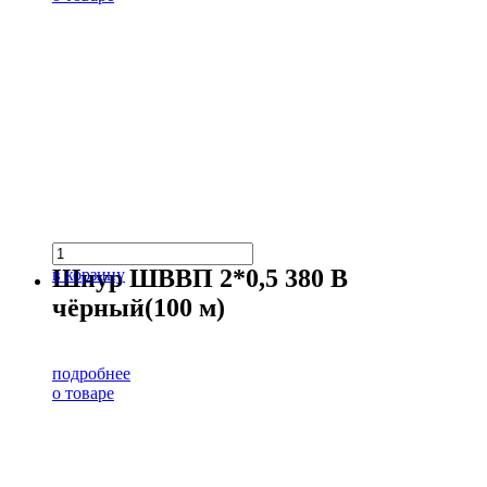
Шнур ШВВП 2*0,5 380 В
в корзину
чёрный(100 м)
подробнее
о товаре