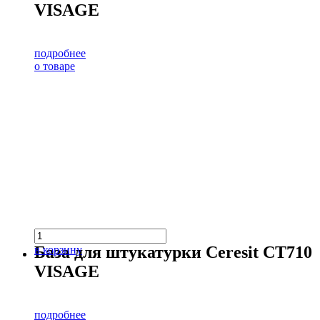
VISAGE
подробнее
о товаре
База для штукатурки Ceresit CT710
в корзину
VISAGE
подробнее