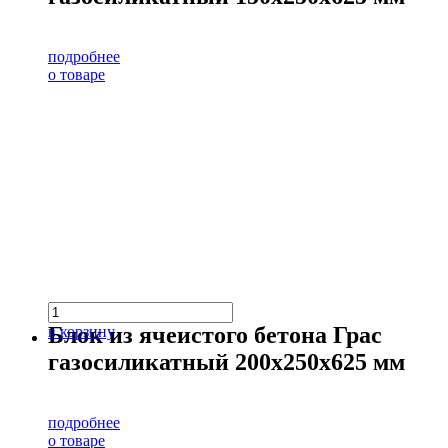
подробнее
о товаре
Блок из ячеистого бетона Грас
в корзину
газосиликатный 200х250х625 мм
подробнее
о товаре