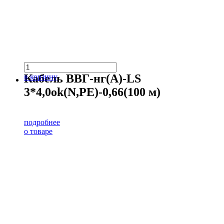
Кабель ВВГ-нг(А)-LS
в корзину
3*4,0ok(N,PE)-0,66(100 м)
подробнее
о товаре