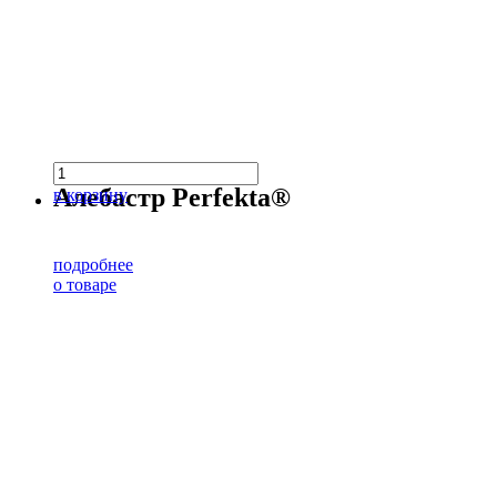
Алебастр Perfekta®
в корзину
подробнее
о товаре