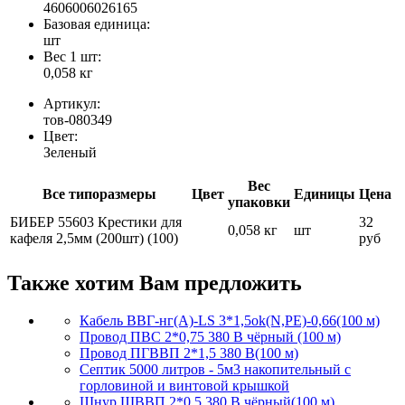
4606006026165
Базовая единица:
шт
Вес 1 шт:
0,058 кг
Артикул:
тов-080349
Цвет:
Зеленый
Вес
Все типоразмеры
Цвет
Единицы
Цена
упаковки
БИБЕР 55603 Крестики для
32
0,058 кг
шт
кафеля 2,5мм (200шт) (100)
руб
Также хотим Вам предложить
Кабель ВВГ-нг(А)-LS 3*1,5ok(N,PE)-0,66(100 м)
Провод ПВС 2*0,75 380 В чёрный (100 м)
Провод ПГВВП 2*1,5 380 В(100 м)
Септик 5000 литров - 5м3 накопительный с
горловиной и винтовой крышкой
Шнур ШВВП 2*0,5 380 В чёрный(100 м)