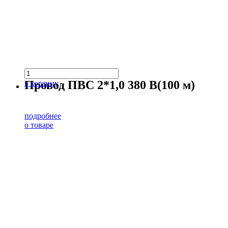
Провод ПВС 2*1,0 380 В(100 м)
в корзину
подробнее
о товаре