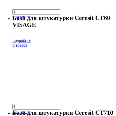
База для штукатурки Ceresit CT60
в корзину
VISAGE
подробнее
о товаре
База для штукатурки Ceresit CT710
в корзину