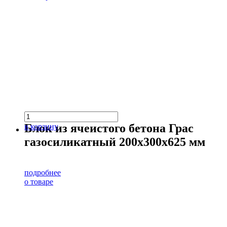
Блок из ячеистого бетона Грас
в корзину
газосиликатный 200х300х625 мм
подробнее
о товаре