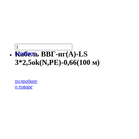
Кабель ВВГ-нг(А)-LS
в корзину
3*2,5ok(N,PE)-0,66(100 м)
подробнее
о товаре