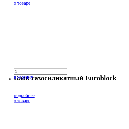
о товаре
Блок газосиликатный Euroblock
в корзину
подробнее
о товаре