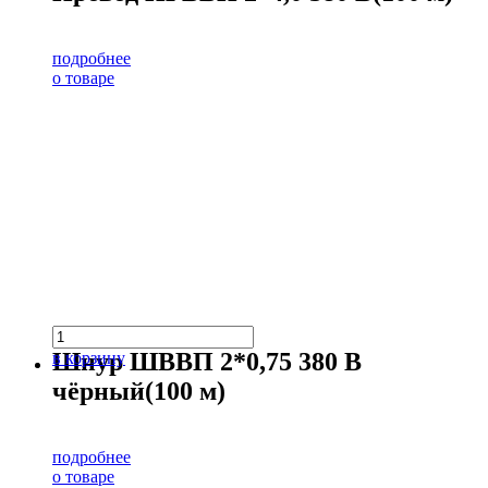
подробнее
о товаре
Шнур ШВВП 2*0,75 380 В
в корзину
чёрный(100 м)
подробнее
о товаре