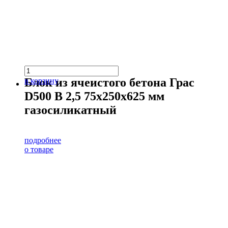
Блок из ячеистого бетона Грас
в корзину
D500 В 2,5 75х250х625 мм
газосиликатный
подробнее
о товаре