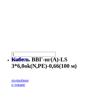
Кабель ВВГ-нг(А)-LS
в корзину
3*6,0ok(N,PE)-0,66(100 м)
подробнее
о товаре