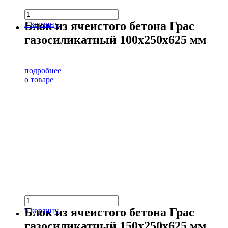
Блок из ячеистого бетона Грас
в корзину
газосиликатный 100х250х625 мм
подробнее
о товаре
Блок из ячеистого бетона Грас
в корзину
газосиликатный 150х250х625 мм