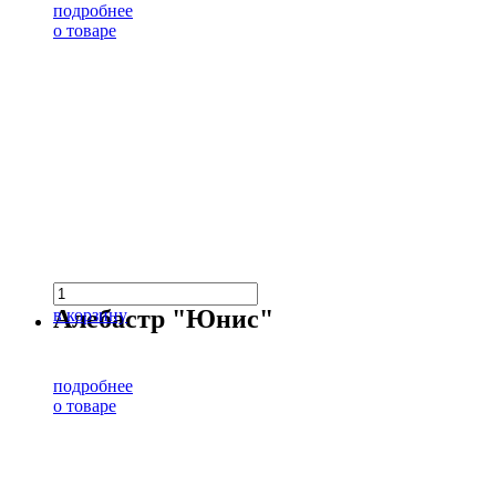
подробнее
о товаре
Алебастр "Юнис"
в корзину
подробнее
о товаре