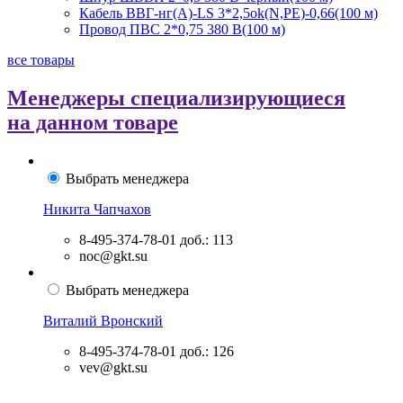
Кабель ВВГ-нг(А)-LS 3*2,5ok(N,PE)-0,66(100 м)
Провод ПВС 2*0,75 380 В(100 м)
все товары
Менеджеры специализирующиеся
на данном товаре
Выбрать менеджера
Никита Чапчахов
8-495-374-78-01
доб.: 113
noc@gkt.su
Выбрать менеджера
Виталий Вронский
8-495-374-78-01
доб.: 126
vev@gkt.su