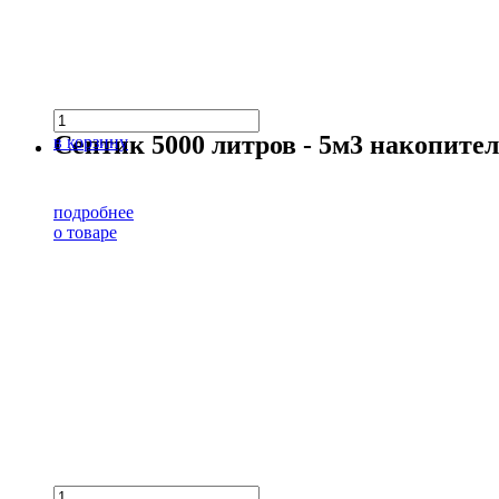
Септик 5000 литров - 5м3 накопит
в корзину
подробнее
о товаре