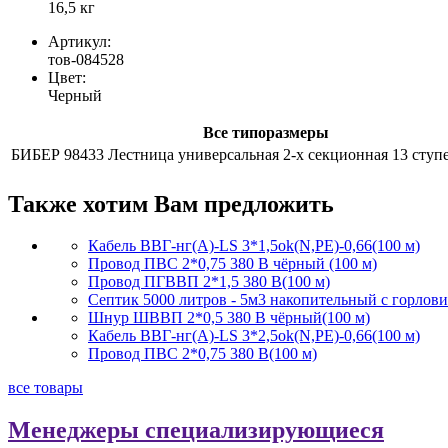
16,5 кг
Артикул:
тов-084528
Цвет:
Черный
Все типоразмеры
БИБЕР 98433 Лестница универсальная 2-х секционная 13 ступе
Также хотим Вам предложить
Кабель ВВГ-нг(А)-LS 3*1,5ok(N,PE)-0,66(100 м)
Провод ПВС 2*0,75 380 В чёрный (100 м)
Провод ПГВВП 2*1,5 380 В(100 м)
Септик 5000 литров - 5м3 накопительный с горлов
Шнур ШВВП 2*0,5 380 В чёрный(100 м)
Кабель ВВГ-нг(А)-LS 3*2,5ok(N,PE)-0,66(100 м)
Провод ПВС 2*0,75 380 В(100 м)
все товары
Менеджеры специализирующиеся