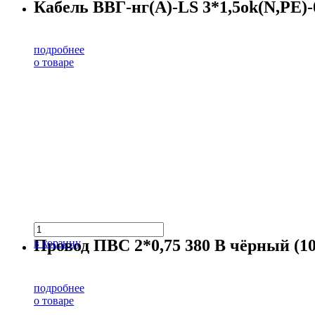
Кабель ВВГ-нг(А)-LS 3*1,5ok(N,PE)-0
подробнее
о товаре
Провод ПВС 2*0,75 380 В чёрный (10
в корзину
подробнее
о товаре