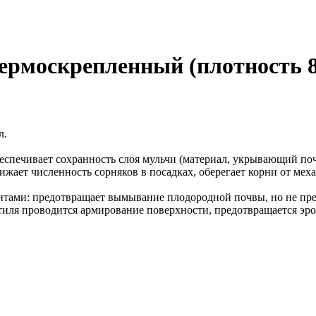
оскрепленный (плотность 80
л.
еспечивает сохранность слоя мульчи (материал, укрывающий поч
ижает численность сорняков в посадках, оберегает корни от мех
ми: предотвращает вымывание плодородной почвы, но не препя
ля проводится армирование поверхности, предотвращается эроз