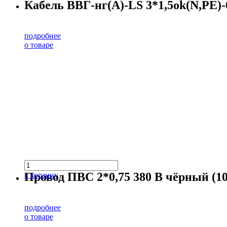
Кабель ВВГ-нг(А)-LS 3*1,5ok(N,PE)-0
подробнее
о товаре
Провод ПВС 2*0,75 380 В чёрный (10
в корзину
подробнее
о товаре