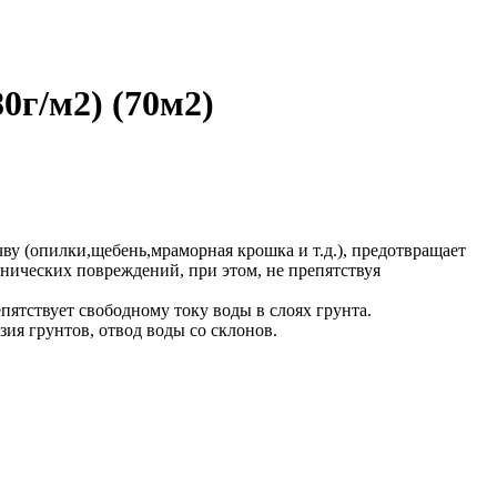
г/м2) (70м2)
ву (опилки,щебень,мраморная крошка и т.д.), предотвращает
анических повреждений, при этом, не препятствуя
тствует свободному току воды в слоях грунта.
ия грунтов, отвод воды со склонов.