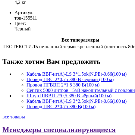
4,2 кг
Артикул:
тов-155511
Цвет:
Черный
Все типоразмеры
ГЕОТЕКСТИЛЬ нетканный термоскрепленный (плотность 80г/
Также хотим Вам предложить
Кабель ВВГ-нг(А)-LS 3*1,5ok(N,PE)-0,66(100 м)
Провод ПВС 2*0,75 380 В чёрный (100 м)
Провод ПГВВП 2*1,5 380 В(100 м)
Септик 5000 литров - 5м3 накопительный с горлов
Шнур ШВВП 2*0,5 380 В чёрный(100 м)
Кабель ВВГ-нг(А)-LS 3*2,5ok(N,PE)-0,66(100 м)
Провод ПВС 2*0,75 380 В(100 м)
все товары
Менеджеры специализирующиеся