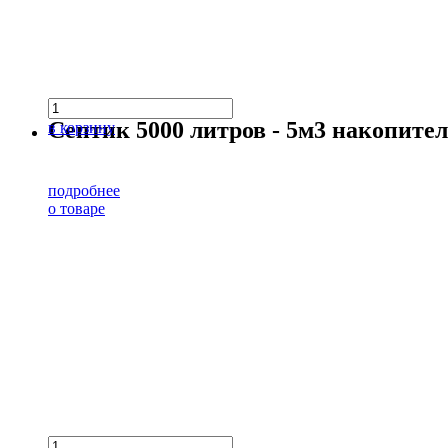
Септик 5000 литров - 5м3 накопит
в корзину
подробнее
о товаре