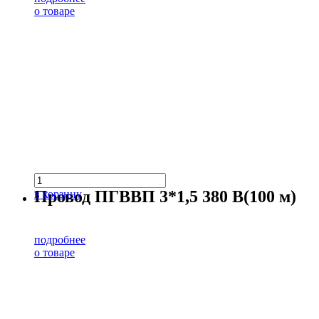
о товаре
Провод ПГВВП 3*1,5 380 В(100 м)
в корзину
подробнее
о товаре