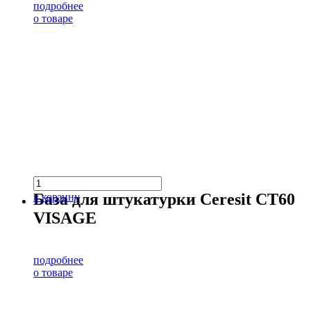
подробнее
о товаре
База для штукатурки Ceresit CT60
в корзину
VISAGE
подробнее
о товаре