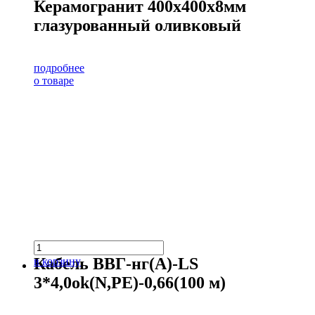
Керамогранит 400х400х8мм
глазурованный оливковый
подробнее
о товаре
Кабель ВВГ-нг(А)-LS
в корзину
3*4,0ok(N,PE)-0,66(100 м)