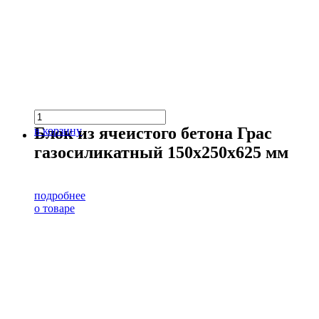
Блок из ячеистого бетона Грас
в корзину
газосиликатный 150х250х625 мм
подробнее
о товаре