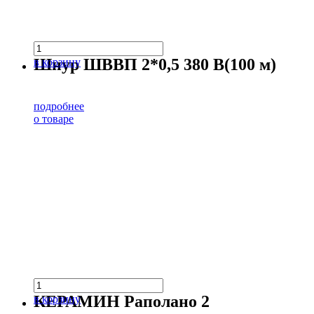
Шнур ШВВП 2*0,5 380 В(100 м)
в корзину
подробнее
о товаре
КЕРАМИН Раполано 2
в корзину