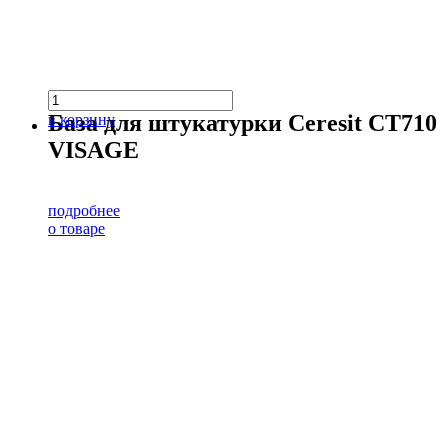
База для штукатурки Ceresit CT710
в корзину
VISAGE
подробнее
о товаре