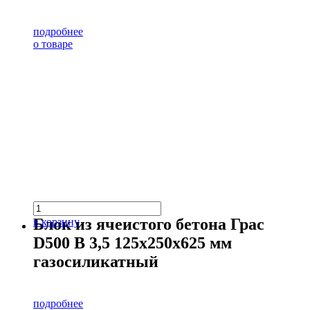
подробнее
о товаре
Блок из ячеистого бетона Грас
в корзину
D500 В 3,5 125х250х625 мм
газосиликатный
подробнее