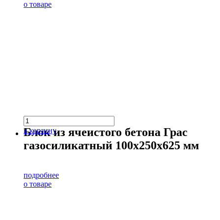
о товаре
Блок из ячеистого бетона Грас
в корзину
газосиликатный 100х250х625 мм
подробнее
о товаре