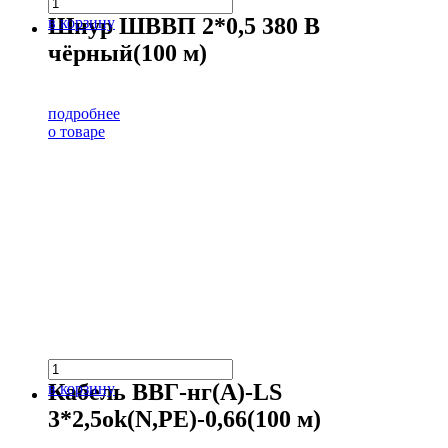
Шнур ШВВП 2*0,5 380 В
в корзину
чёрный(100 м)
подробнее
о товаре
Кабель ВВГ-нг(А)-LS
в корзину
3*2,5ok(N,PE)-0,66(100 м)