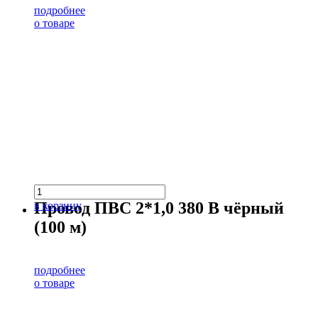
подробнее
о товаре
Провод ПВС 2*1,0 380 В чёрный
в корзину
(100 м)
подробнее
о товаре