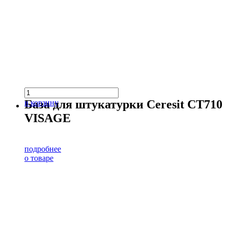
База для штукатурки Ceresit CT710
в корзину
VISAGE
подробнее
о товаре