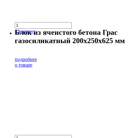
Блок из ячеистого бетона Грас
в корзину
газосиликатный 200х250х625 мм
подробнее
о товаре