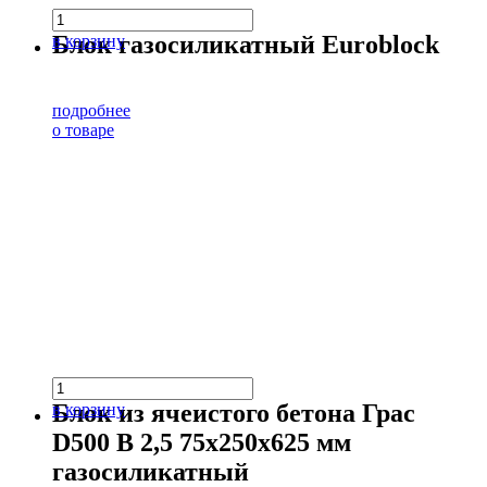
Блок газосиликатный Euroblock
в корзину
подробнее
о товаре
Блок из ячеистого бетона Грас
в корзину
D500 В 2,5 75х250х625 мм
газосиликатный