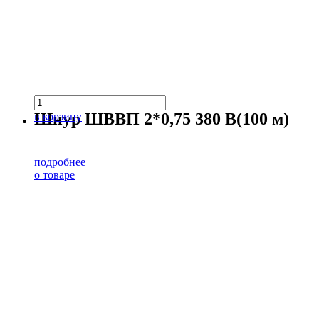
Шнур ШВВП 2*0,75 380 В(100 м)
в корзину
подробнее
о товаре