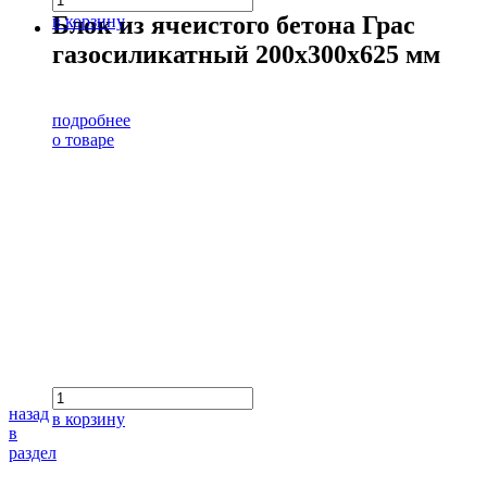
Блок из ячеистого бетона Грас
в корзину
газосиликатный 200х300х625 мм
подробнее
о товаре
назад
в корзину
в
раздел