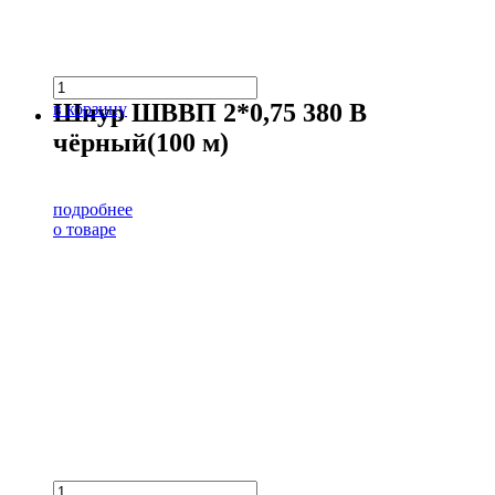
Шнур ШВВП 2*0,75 380 В
в корзину
чёрный(100 м)
подробнее
о товаре