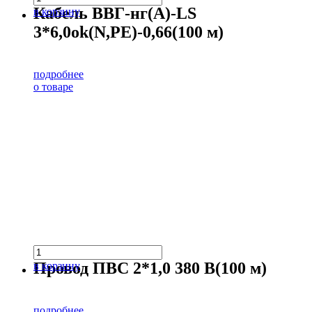
Кабель ВВГ-нг(А)-LS
в корзину
3*6,0ok(N,PE)-0,66(100 м)
подробнее
о товаре
Провод ПВС 2*1,0 380 В(100 м)
в корзину
подробнее