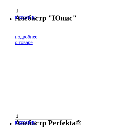
Алебастр "Юнис"
в корзину
подробнее
о товаре
Алебастр Perfekta®
в корзину