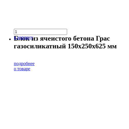
Блок из ячеистого бетона Грас
в корзину
газосиликатный 150х250х625 мм
подробнее
о товаре