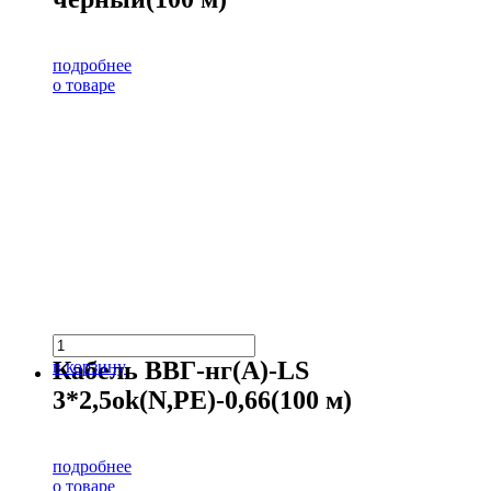
подробнее
о товаре
Кабель ВВГ-нг(А)-LS
в корзину
3*2,5ok(N,PE)-0,66(100 м)
подробнее
о товаре