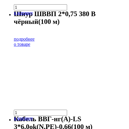
Шнур ШВВП 2*0,75 380 В
в корзину
чёрный(100 м)
подробнее
о товаре
Кабель ВВГ-нг(А)-LS
в корзину
3*6,0ok(N,PE)-0,66(100 м)