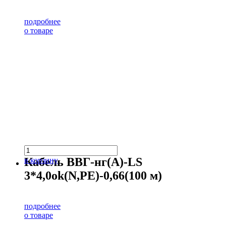
подробнее
о товаре
Кабель ВВГ-нг(А)-LS
в корзину
3*4,0ok(N,PE)-0,66(100 м)
подробнее
о товаре