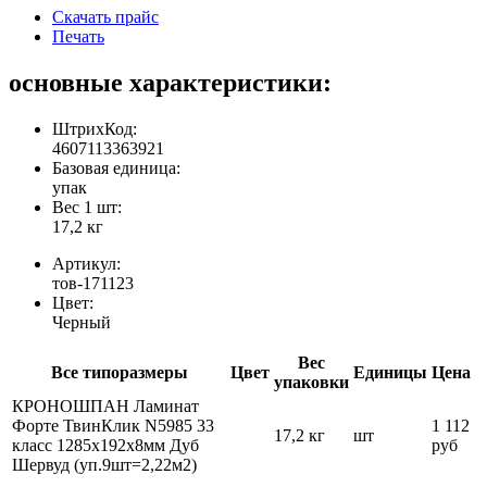
Скачать прайс
Печать
основные характеристики:
ШтрихКод:
4607113363921
Базовая единица:
упак
Вес 1 шт:
17,2 кг
Артикул:
тов-171123
Цвет:
Черный
Вес
Все типоразмеры
Цвет
Единицы
Цена
упаковки
КРОНОШПАН Ламинат
Форте ТвинКлик N5985 33
1 112
17,2 кг
шт
класс 1285х192х8мм Дуб
руб
Шервуд (уп.9шт=2,22м2)