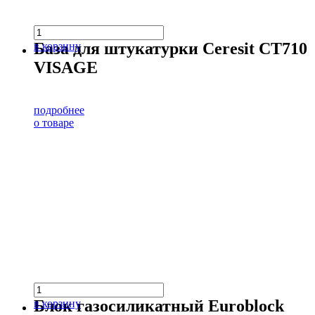
База для штукатурки Ceresit CT710
в корзину
VISAGE
подробнее
о товаре
Блок газосиликатный Euroblock
в корзину