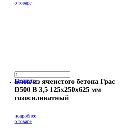
о товаре
Блок из ячеистого бетона Грас
в корзину
D500 В 3,5 125х250х625 мм
газосиликатный
подробнее
о товаре