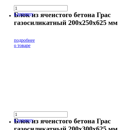
Блок из ячеистого бетона Грас
в корзину
газосиликатный 200х250х625 мм
подробнее
о товаре
Блок из ячеистого бетона Грас
в корзину
газосиликатный 200х300х625 мм