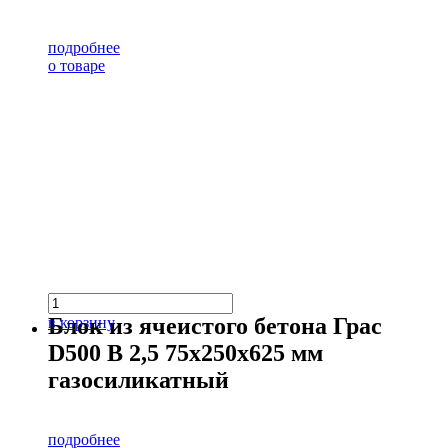
подробнее
о товаре
Блок из ячеистого бетона Грас
в корзину
D500 В 2,5 75х250х625 мм
газосиликатный
подробнее