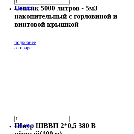
Септик 5000 литров - 5м3
в корзину
накопительный с горловиной и
винтовой крышкой
подробнее
о товаре
Шнур ШВВП 2*0,5 380 В
в корзину
чёрный(100 м)