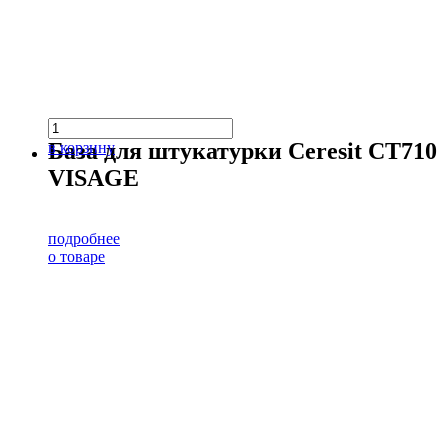
База для штукатурки Ceresit CT710
в корзину
VISAGE
подробнее
о товаре