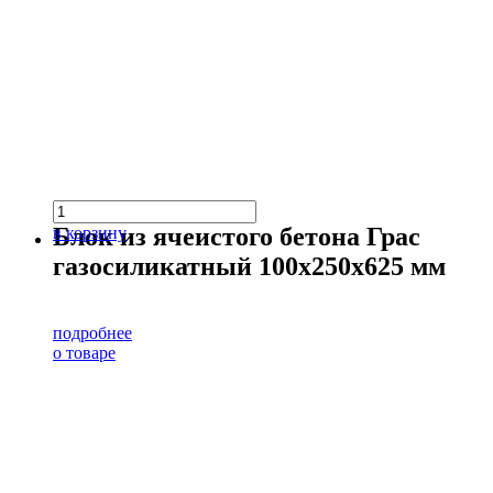
Блок из ячеистого бетона Грас
в корзину
газосиликатный 100х250х625 мм
подробнее
о товаре