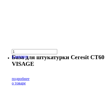
База для штукатурки Ceresit CT60
в корзину
VISAGE
подробнее
о товаре