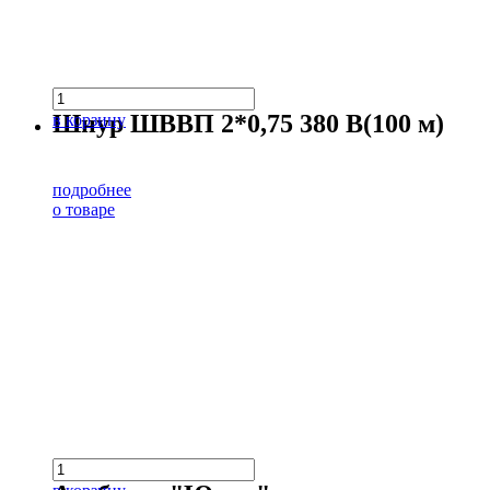
Шнур ШВВП 2*0,75 380 В(100 м)
в корзину
подробнее
о товаре