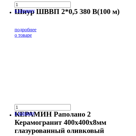
Шнур ШВВП 2*0,5 380 В(100 м)
в корзину
подробнее
о товаре
КЕРАМИН Раполано 2
в корзину
Керамогранит 400х400х8мм
глазурованный оливковый