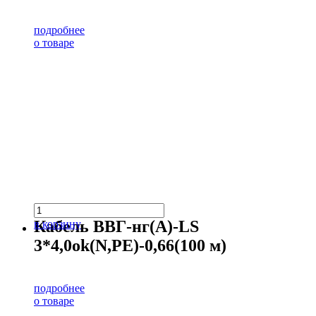
подробнее
о товаре
Кабель ВВГ-нг(А)-LS
в корзину
3*4,0ok(N,PE)-0,66(100 м)
подробнее
о товаре