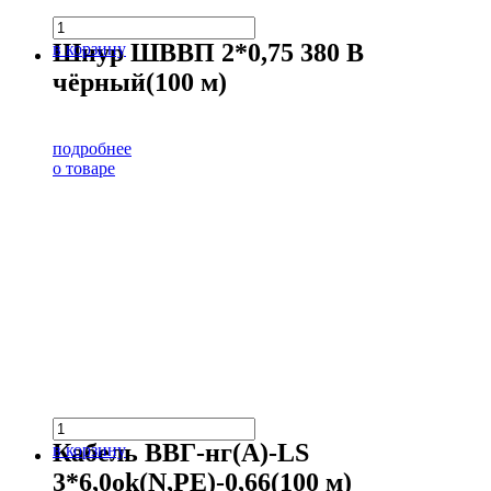
Шнур ШВВП 2*0,75 380 В
в корзину
чёрный(100 м)
подробнее
о товаре
Кабель ВВГ-нг(А)-LS
в корзину
3*6,0ok(N,PE)-0,66(100 м)