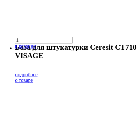
База для штукатурки Ceresit CT710
в корзину
VISAGE
подробнее
о товаре