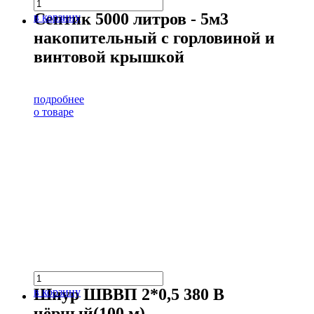
Септик 5000 литров - 5м3
в корзину
накопительный с горловиной и
винтовой крышкой
подробнее
о товаре
Шнур ШВВП 2*0,5 380 В
в корзину
чёрный(100 м)