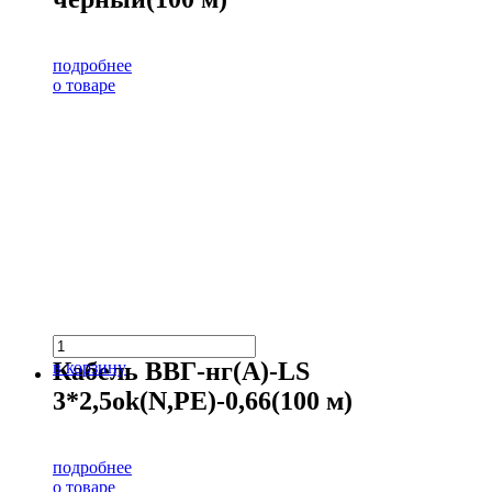
подробнее
о товаре
Кабель ВВГ-нг(А)-LS
в корзину
3*2,5ok(N,PE)-0,66(100 м)
подробнее
о товаре