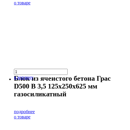
о товаре
Блок из ячеистого бетона Грас
в корзину
D500 В 3,5 125х250х625 мм
газосиликатный
подробнее
о товаре