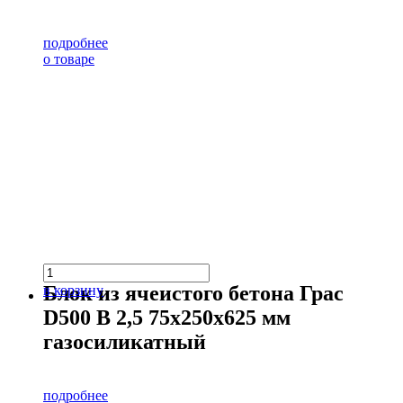
подробнее
о товаре
Блок из ячеистого бетона Грас
в корзину
D500 В 2,5 75х250х625 мм
газосиликатный
подробнее