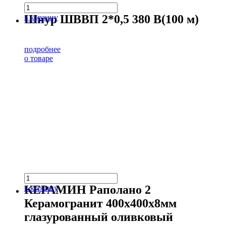
Шнур ШВВП 2*0,5 380 В(100 м)
в корзину
подробнее
о товаре
КЕРАМИН Раполано 2
в корзину
Керамогранит 400х400х8мм
глазурованный оливковый