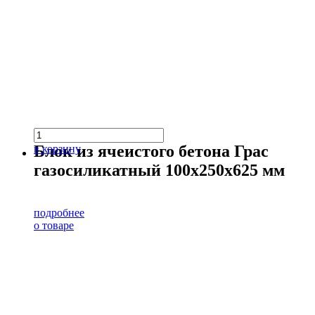
Блок из ячеистого бетона Грас
в корзину
газосиликатный 100х250х625 мм
подробнее
о товаре