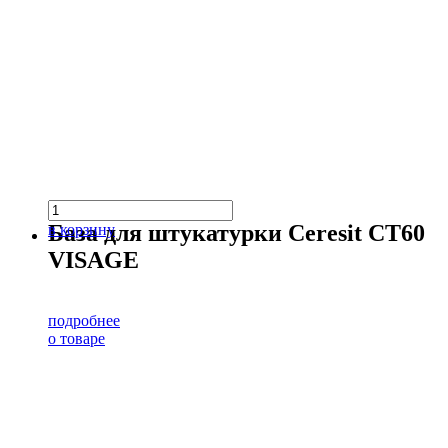
База для штукатурки Ceresit CT60
в корзину
VISAGE
подробнее
о товаре