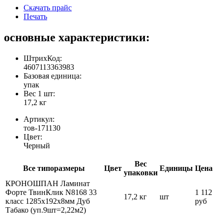
Скачать прайс
Печать
основные характеристики:
ШтрихКод:
4607113363983
Базовая единица:
упак
Вес 1 шт:
17,2 кг
Артикул:
тов-171130
Цвет:
Черный
Вес
Все типоразмеры
Цвет
Единицы
Цена
упаковки
КРОНОШПАН Ламинат
Форте ТвинКлик N8168 33
1 112
17,2 кг
шт
класс 1285х192х8мм Дуб
руб
Табако (уп.9шт=2,22м2)