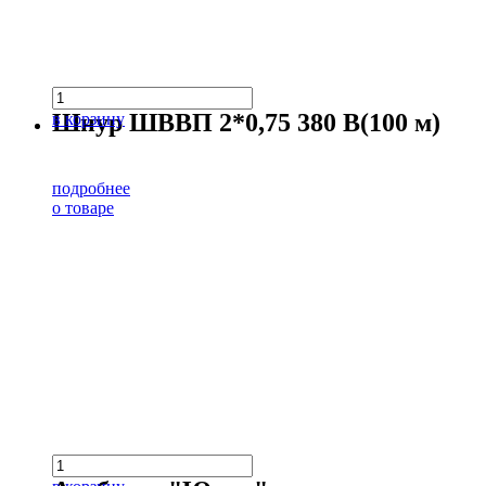
Шнур ШВВП 2*0,75 380 В(100 м)
в корзину
подробнее
о товаре