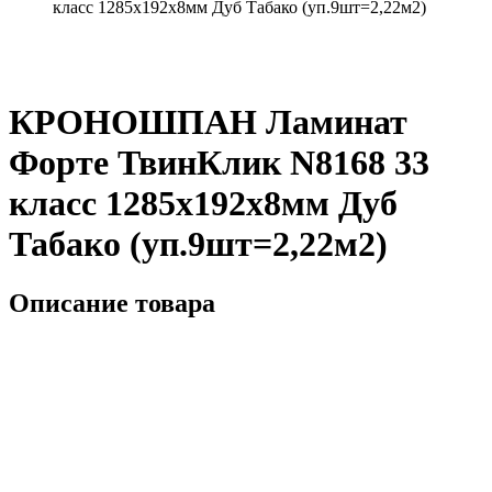
класс 1285х192х8мм Дуб Табако (уп.9шт=2,22м2)
КРОНОШПАН Ламинат
Форте ТвинКлик N8168 33
класс 1285х192х8мм Дуб
Табако (уп.9шт=2,22м2)
Описание товара