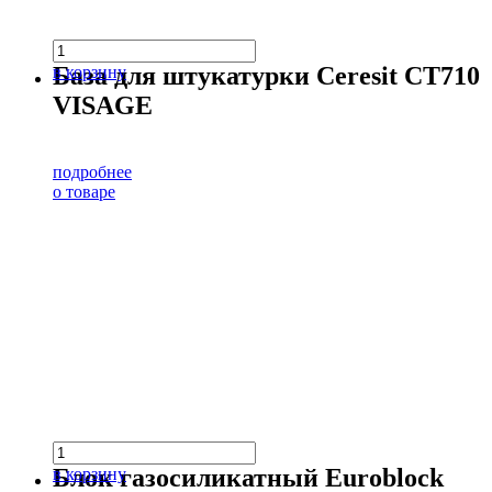
База для штукатурки Ceresit CT710
в корзину
VISAGE
подробнее
о товаре
Блок газосиликатный Euroblock
в корзину