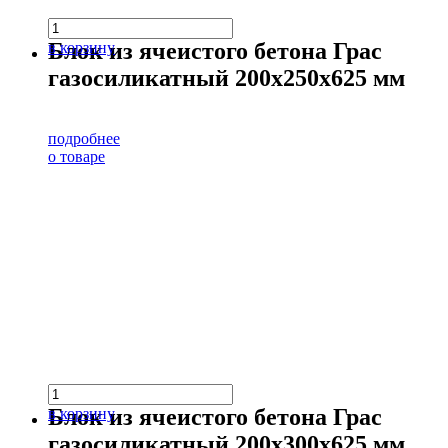
Блок из ячеистого бетона Грас
в корзину
газосиликатный 200х250х625 мм
подробнее
о товаре
Блок из ячеистого бетона Грас
в корзину
газосиликатный 200х300х625 мм