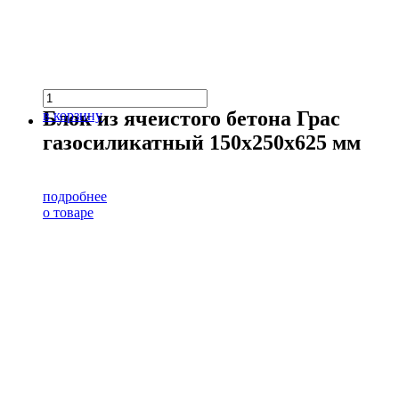
Блок из ячеистого бетона Грас
в корзину
газосиликатный 150х250х625 мм
подробнее
о товаре