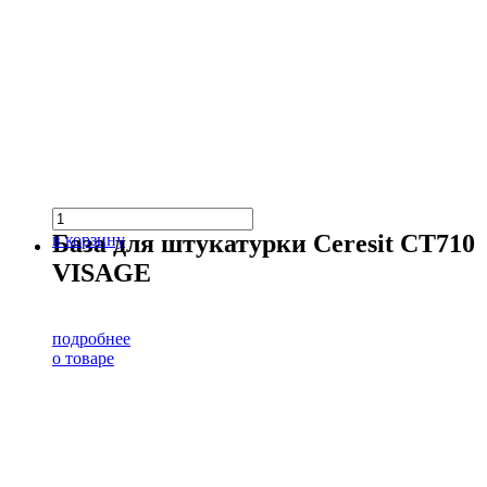
База для штукатурки Ceresit CT710
в корзину
VISAGE
подробнее
о товаре