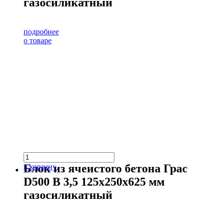
газосиликатный
подробнее
о товаре
Блок из ячеистого бетона Грас
в корзину
D500 В 3,5 125х250х625 мм
газосиликатный