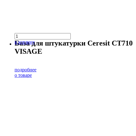
База для штукатурки Ceresit CT710
в корзину
VISAGE
подробнее
о товаре