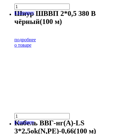
Шнур ШВВП 2*0,5 380 В
в корзину
чёрный(100 м)
подробнее
о товаре
Кабель ВВГ-нг(А)-LS
в корзину
3*2,5ok(N,PE)-0,66(100 м)