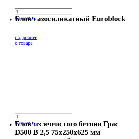
Блок газосиликатный Euroblock
в корзину
подробнее
о товаре
Блок из ячеистого бетона Грас
в корзину
D500 В 2,5 75х250х625 мм