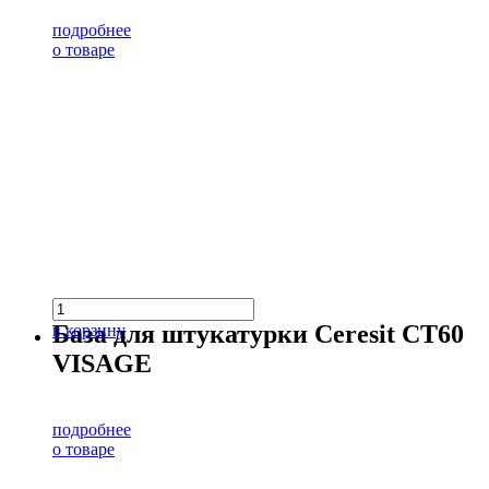
подробнее
о товаре
База для штукатурки Ceresit CT60
в корзину
VISAGE
подробнее
о товаре