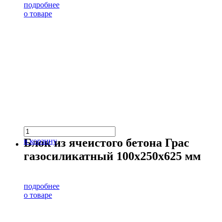
подробнее
о товаре
Блок из ячеистого бетона Грас
в корзину
газосиликатный 100х250х625 мм
подробнее
о товаре