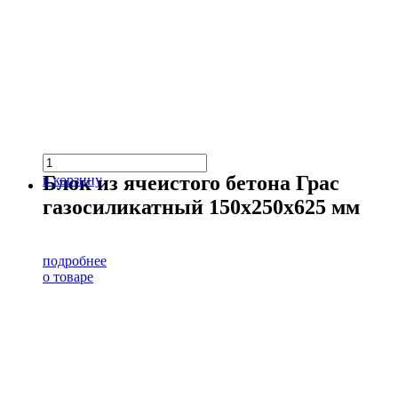
Блок из ячеистого бетона Грас
в корзину
газосиликатный 150х250х625 мм
подробнее
о товаре