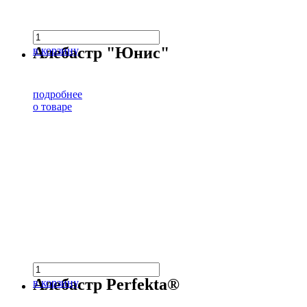
Алебастр "Юнис"
в корзину
подробнее
о товаре
Алебастр Perfekta®
в корзину