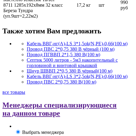
990
8711 1285х192х8мм 32 класс
17,2 кг
шт
руб
Береза Тундра
(уп.9шт=2,22м2)
Также хотим Вам предложить
Кабель ВВГ-нг(А)-LS 3*1,5ok(N,PE)-0,66(100 м)
Провод ПВС 2*0,75 380 В чёрный (100 м)
Провод ПГВВП 2*1,5 380 В(100 м)
Септик 5000 литров - 5м3 накопительный с
горловиной и винтовой крышкой
Шнур ШВВП 2*0,5 380 В чёрный(100 м)
Кабель ВВГ-нг(А)-LS 3*2,5ok(N,PE)-0,66(100 м)
Провод ПВС 2*0,75 380 В(100 м)
все товары
Менеджеры специализирующиеся
на данном товаре
Выбрать менеджера