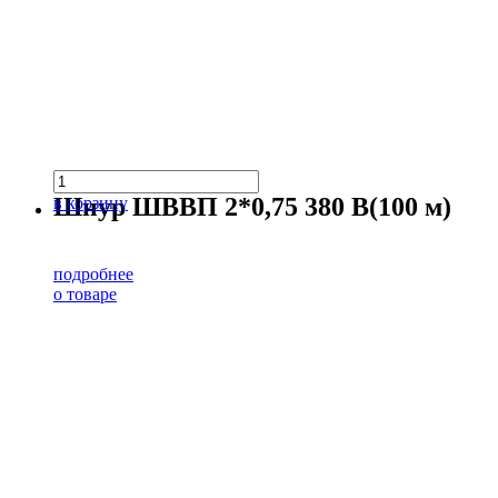
Шнур ШВВП 2*0,75 380 В(100 м)
в корзину
подробнее
о товаре