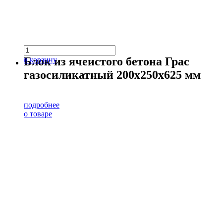
Блок из ячеистого бетона Грас
в корзину
газосиликатный 200х250х625 мм
подробнее
о товаре