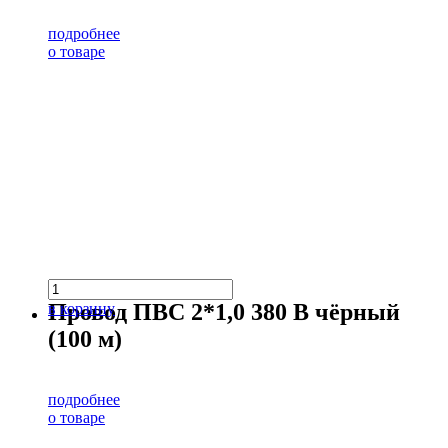
подробнее
о товаре
Провод ПВС 2*1,0 380 В чёрный
в корзину
(100 м)
подробнее
о товаре