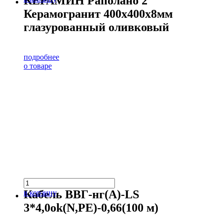
КЕРАМИН Раполано 2
Керамогранит 400х400х8мм
глазурованный оливковый
подробнее
о товаре
Кабель ВВГ-нг(А)-LS
в корзину
3*4,0ok(N,PE)-0,66(100 м)