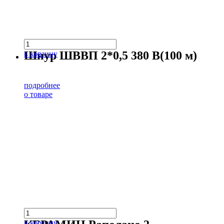
Шнур ШВВП 2*0,5 380 В(100 м)
в корзину
подробнее
о товаре
в корзину