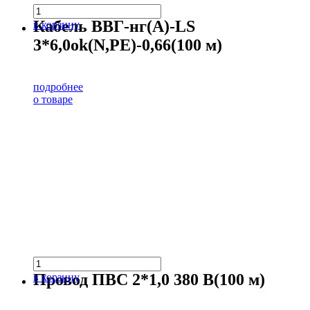
Кабель ВВГ-нг(А)-LS
в корзину
3*6,0ok(N,PE)-0,66(100 м)
подробнее
о товаре
Провод ПВС 2*1,0 380 В(100 м)
в корзину