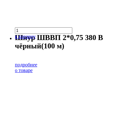
Шнур ШВВП 2*0,75 380 В
в корзину
чёрный(100 м)
подробнее
о товаре