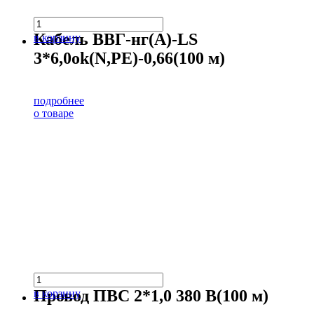
Кабель ВВГ-нг(А)-LS
в корзину
3*6,0ok(N,PE)-0,66(100 м)
подробнее
о товаре
Провод ПВС 2*1,0 380 В(100 м)
в корзину