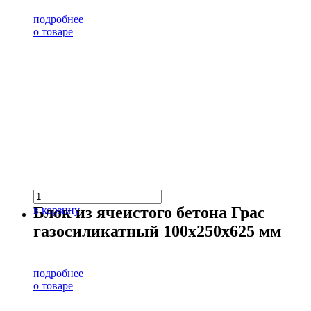
подробнее
о товаре
Блок из ячеистого бетона Грас
в корзину
газосиликатный 100х250х625 мм
подробнее
о товаре