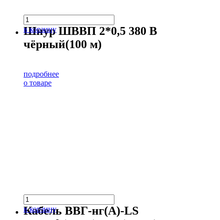
Шнур ШВВП 2*0,5 380 В
в корзину
чёрный(100 м)
подробнее
о товаре
Кабель ВВГ-нг(А)-LS
в корзину