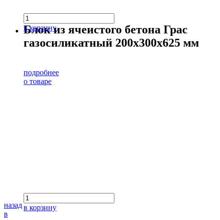
Блок из ячеистого бетона Грас
в корзину
газосиликатный 200х300х625 мм
подробнее
о товаре
назад
в корзину
в