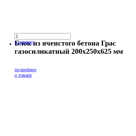
Блок из ячеистого бетона Грас
в корзину
газосиликатный 200х250х625 мм
подробнее
о товаре