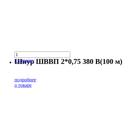
Шнур ШВВП 2*0,75 380 В(100 м)
в корзину
подробнее
о товаре