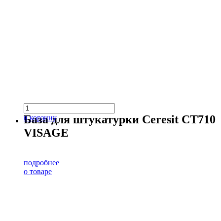
База для штукатурки Ceresit CT710
в корзину
VISAGE
подробнее
о товаре