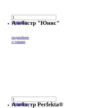
Алебастр "Юнис"
в корзину
подробнее
о товаре
Алебастр Perfekta®
в корзину