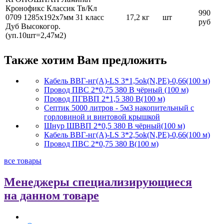
Кронофикс Классик Тв/Кл
990
0709 1285х192х7мм 31 класс
17,2 кг
шт
руб
Дуб Высокогор.
(уп.10шт=2,47м2)
Также хотим Вам предложить
Кабель ВВГ-нг(А)-LS 3*1,5ok(N,PE)-0,66(100 м)
Провод ПВС 2*0,75 380 В чёрный (100 м)
Провод ПГВВП 2*1,5 380 В(100 м)
Септик 5000 литров - 5м3 накопительный с
горловиной и винтовой крышкой
Шнур ШВВП 2*0,5 380 В чёрный(100 м)
Кабель ВВГ-нг(А)-LS 3*2,5ok(N,PE)-0,66(100 м)
Провод ПВС 2*0,75 380 В(100 м)
все товары
Менеджеры специализирующиеся
на данном товаре