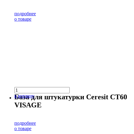
подробнее
о товаре
База для штукатурки Ceresit CT60
в корзину
VISAGE
подробнее
о товаре