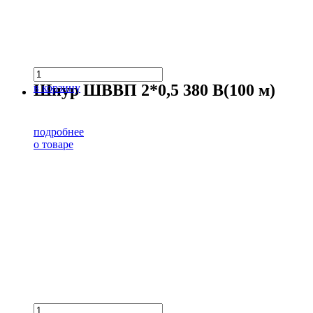
Шнур ШВВП 2*0,5 380 В(100 м)
в корзину
подробнее
о товаре