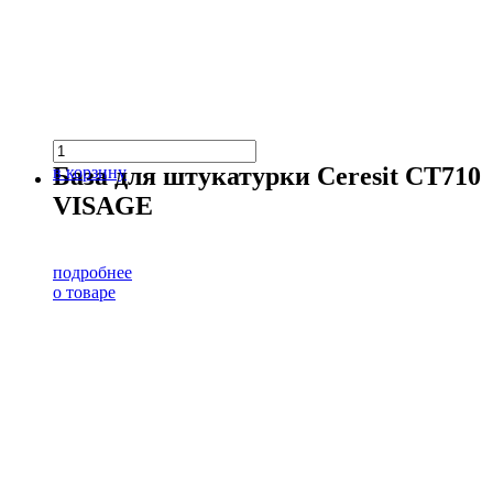
База для штукатурки Ceresit CT710
в корзину
VISAGE
подробнее
о товаре