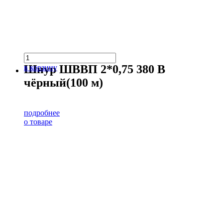
Шнур ШВВП 2*0,75 380 В
в корзину
чёрный(100 м)
подробнее
о товаре