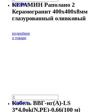
КЕРАМИН Раполано 2
в корзину
Керамогранит 400х400х8мм
глазурованный оливковый
подробнее
о товаре
Кабель ВВГ-нг(А)-LS
в корзину
3*4,0ok(N,PE)-0,66(100 м)