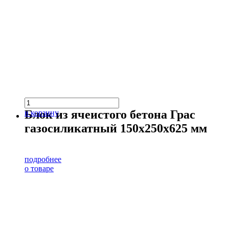
Блок из ячеистого бетона Грас
в корзину
газосиликатный 150х250х625 мм
подробнее
о товаре