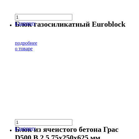
Блок газосиликатный Euroblock
в корзину
подробнее
о товаре
Блок из ячеистого бетона Грас
в корзину
D500 В 2,5 75х250х625 мм