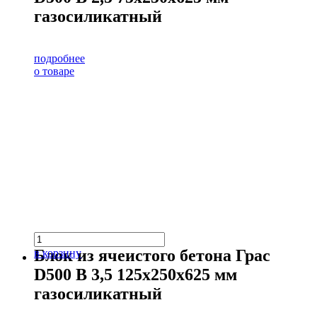
газосиликатный
подробнее
о товаре
Блок из ячеистого бетона Грас
в корзину
D500 В 3,5 125х250х625 мм
газосиликатный