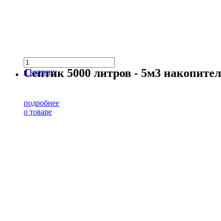
Септик 5000 литров - 5м3 накопит
в корзину
подробнее
о товаре