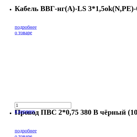
Кабель ВВГ-нг(А)-LS 3*1,5ok(N,PE)-0
подробнее
о товаре
Провод ПВС 2*0,75 380 В чёрный (10
в корзину
подробнее
о товаре