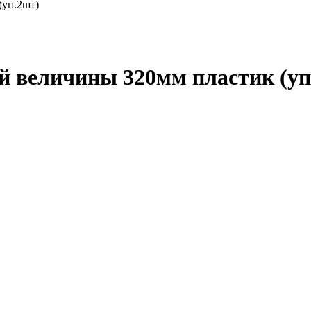
(уп.2шт)
й величины 320мм пластик (уп