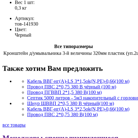
Вес 1 шт:
0,3 кг
Артикул:
тов-141930
Цвет:
Черный
Все типоразмеры
Кронштейн д/умывальника 3-й величины 320мм пластик (уп.2
Также хотим Вам предложить
Кабель ВВГ-нг(А)-LS 3*1,5ok(N,PE)-0,66(100 м)
Провод ПВС 2*0,75 380 В чёрный (100 м)
Провод ПГВВП 2*1,5 380 В(100 м)
Септик 5000 литров - 5м3 накопительный с горлов
Шнур ШВВП 2*0,5 380 В чёрный(100 м)
Кабель ВВГ-нг(А)-LS 3*2,5ok(N,PE)-0,66(100 м)
Провод ПВС 2*0,75 380 В(100 м)
все товары