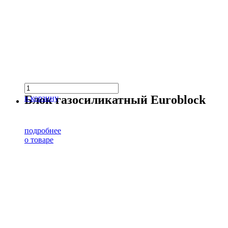
Блок газосиликатный Euroblock
в корзину
подробнее
о товаре