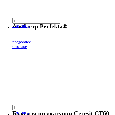
Алебастр Perfekta®
в корзину
подробнее
о товаре
База для штукатурки Ceresit CT60
в корзину