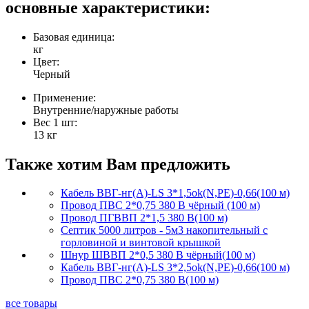
основные характеристики:
Базовая единица:
кг
Цвет:
Черный
Применение:
Внутренние/наружные работы
Вес 1 шт:
13 кг
Также хотим Вам предложить
Кабель ВВГ-нг(А)-LS 3*1,5ok(N,PE)-0,66(100 м)
Провод ПВС 2*0,75 380 В чёрный (100 м)
Провод ПГВВП 2*1,5 380 В(100 м)
Септик 5000 литров - 5м3 накопительный с
горловиной и винтовой крышкой
Шнур ШВВП 2*0,5 380 В чёрный(100 м)
Кабель ВВГ-нг(А)-LS 3*2,5ok(N,PE)-0,66(100 м)
Провод ПВС 2*0,75 380 В(100 м)
все товары