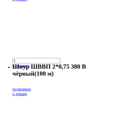
Шнур ШВВП 2*0,75 380 В
в корзину
чёрный(100 м)
подробнее
о товаре