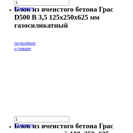
Блок из ячеистого бетона Грас
в корзину
D500 В 3,5 125х250х625 мм
газосиликатный
подробнее
о товаре
Блок из ячеистого бетона Грас
в корзину