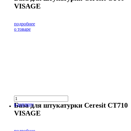
VISAGE
подробнее
о товаре
База для штукатурки Ceresit CT710
в корзину
VISAGE
подробнее