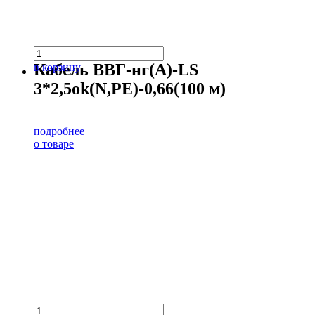
Кабель ВВГ-нг(А)-LS
в корзину
3*2,5ok(N,PE)-0,66(100 м)
подробнее
о товаре