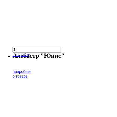
Алебастр "Юнис"
в корзину
подробнее
о товаре