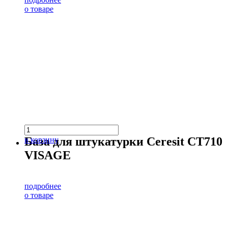
о товаре
База для штукатурки Ceresit CT710
в корзину
VISAGE
подробнее
о товаре