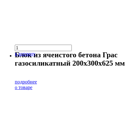
Блок из ячеистого бетона Грас
в корзину
газосиликатный 200х300х625 мм
подробнее
о товаре