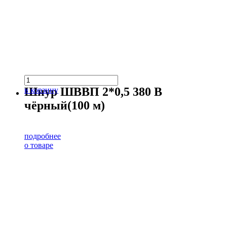
Шнур ШВВП 2*0,5 380 В
в корзину
чёрный(100 м)
подробнее
о товаре