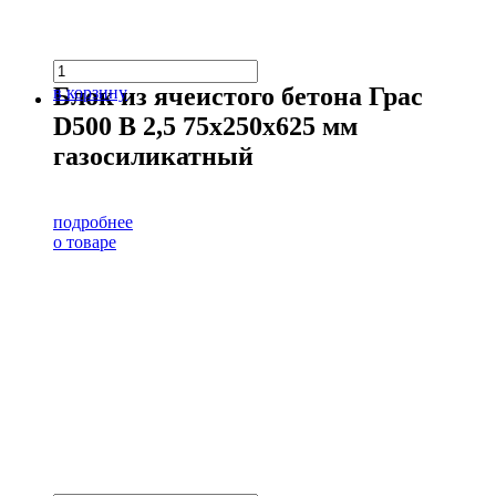
Блок из ячеистого бетона Грас
в корзину
D500 В 2,5 75х250х625 мм
газосиликатный
подробнее
о товаре