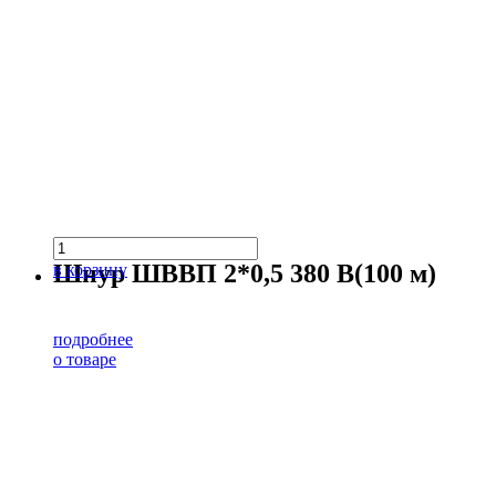
Шнур ШВВП 2*0,5 380 В(100 м)
в корзину
подробнее
о товаре