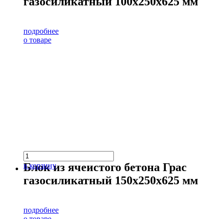
газосиликатный 100х250х625 мм
подробнее
о товаре
Блок из ячеистого бетона Грас
в корзину
газосиликатный 150х250х625 мм
подробнее
о товаре