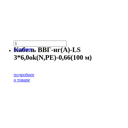
Кабель ВВГ-нг(А)-LS
в корзину
3*6,0ok(N,PE)-0,66(100 м)
подробнее
о товаре