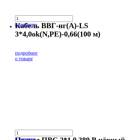
Кабель ВВГ-нг(А)-LS
в корзину
3*4,0ok(N,PE)-0,66(100 м)
подробнее
о товаре
Провод ПВС 2*1,0 380 В чёрный
в корзину