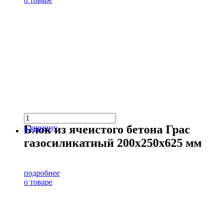
Блок из ячеистого бетона Грас
в корзину
газосиликатный 200х250х625 мм
подробнее
о товаре