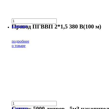
Провод ПГВВП 2*1,5 380 В(100 м)
в корзину
подробнее
о товаре
Септик 5000 литров - 5м3 накопит
в корзину