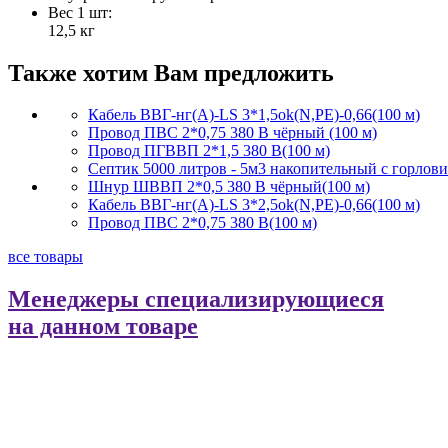
Вес 1 шт:
12,5 кг
Также хотим Вам предложить
Кабель ВВГ-нг(А)-LS 3*1,5ok(N,PE)-0,66(100 м)
Провод ПВС 2*0,75 380 В чёрный (100 м)
Провод ПГВВП 2*1,5 380 В(100 м)
Септик 5000 литров - 5м3 накопительный с горлов
Шнур ШВВП 2*0,5 380 В чёрный(100 м)
Кабель ВВГ-нг(А)-LS 3*2,5ok(N,PE)-0,66(100 м)
Провод ПВС 2*0,75 380 В(100 м)
все товары
Менеджеры специализирующиеся
на данном товаре