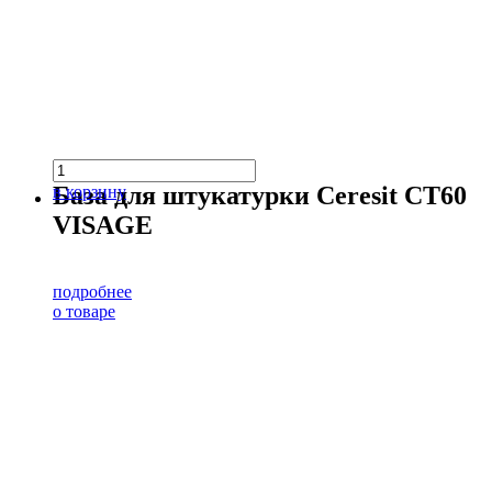
База для штукатурки Ceresit CT60
в корзину
VISAGE
подробнее
о товаре