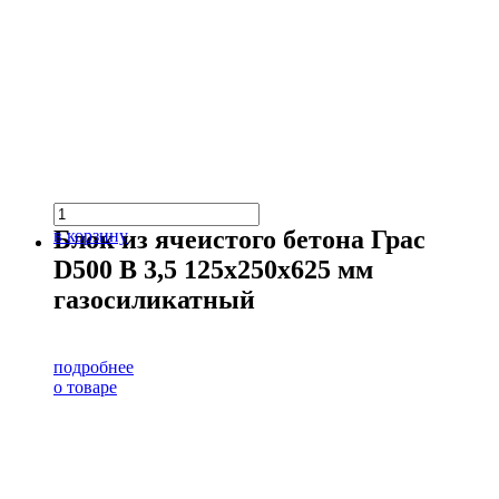
Блок из ячеистого бетона Грас
в корзину
D500 В 3,5 125х250х625 мм
газосиликатный
подробнее
о товаре