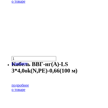
о товаре
Кабель ВВГ-нг(А)-LS
в корзину
3*4,0ok(N,PE)-0,66(100 м)
подробнее
о товаре