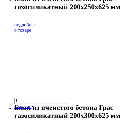
газосиликатный 200х250х625 мм
подробнее
о товаре
Блок из ячеистого бетона Грас
в корзину
газосиликатный 200х300х625 мм