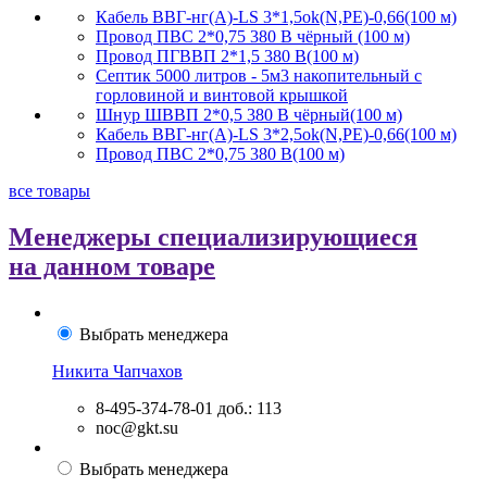
Кабель ВВГ-нг(А)-LS 3*1,5ok(N,PE)-0,66(100 м)
Провод ПВС 2*0,75 380 В чёрный (100 м)
Провод ПГВВП 2*1,5 380 В(100 м)
Септик 5000 литров - 5м3 накопительный с
горловиной и винтовой крышкой
Шнур ШВВП 2*0,5 380 В чёрный(100 м)
Кабель ВВГ-нг(А)-LS 3*2,5ok(N,PE)-0,66(100 м)
Провод ПВС 2*0,75 380 В(100 м)
все товары
Менеджеры специализирующиеся
на данном товаре
Выбрать менеджера
Никита Чапчахов
8-495-374-78-01
доб.: 113
noc@gkt.su
Выбрать менеджера