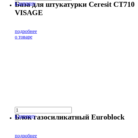
База для штукатурки Ceresit CT710
в корзину
VISAGE
подробнее
о товаре
Блок газосиликатный Euroblock
в корзину
подробнее