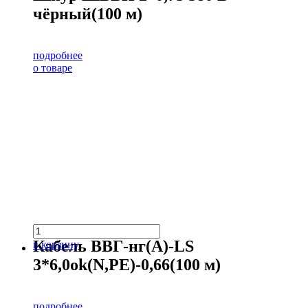
чёрный(100 м)
подробнее
о товаре
Кабель ВВГ-нг(А)-LS
в корзину
3*6,0ok(N,PE)-0,66(100 м)
подробнее