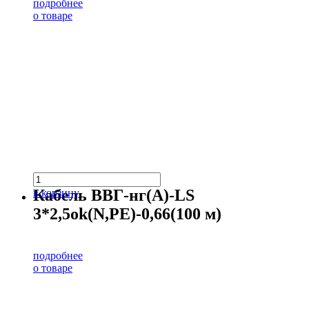
подробнее
о товаре
Кабель ВВГ-нг(А)-LS
в корзину
3*2,5ok(N,PE)-0,66(100 м)
подробнее
о товаре