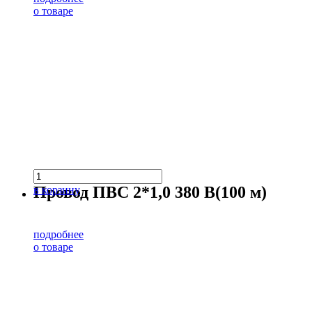
о товаре
Провод ПВС 2*1,0 380 В(100 м)
в корзину
подробнее
о товаре