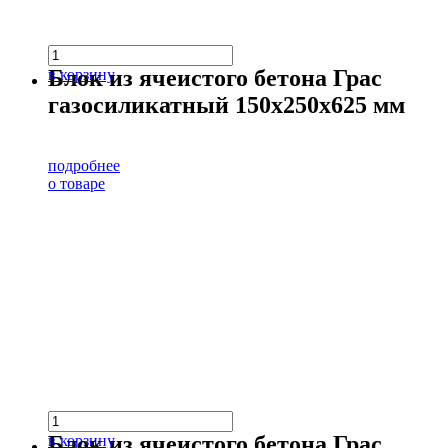
Блок из ячеистого бетона Грас
в корзину
газосиликатный 150х250х625 мм
подробнее
о товаре
Блок из ячеистого бетона Грас
в корзину