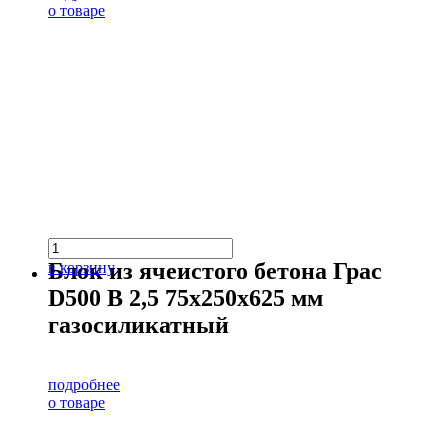
о товаре
Блок из ячеистого бетона Грас
в корзину
D500 В 2,5 75х250х625 мм
газосиликатный
подробнее
о товаре