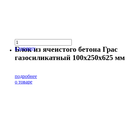
Блок из ячеистого бетона Грас
в корзину
газосиликатный 100х250х625 мм
подробнее
о товаре