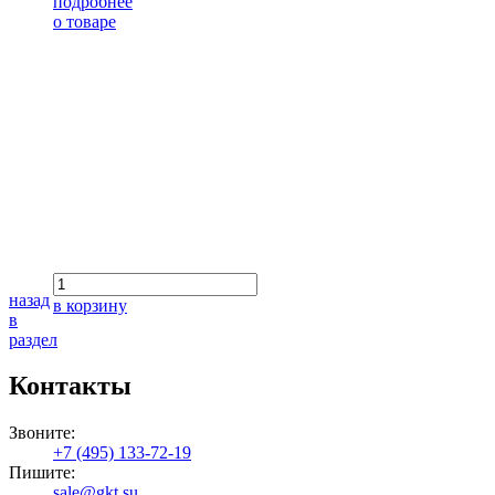
подробнее
о товаре
назад
в корзину
в
раздел
Контакты
Звоните:
+7 (495) 133-72-19
Пишите:
sale@gkt.su