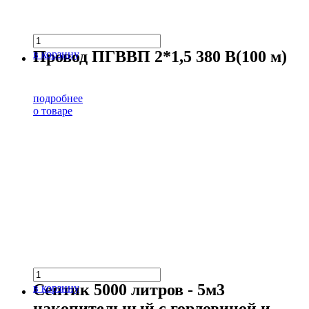
Провод ПГВВП 2*1,5 380 В(100 м)
в корзину
подробнее
о товаре
Септик 5000 литров - 5м3
в корзину
накопительный с горловиной и