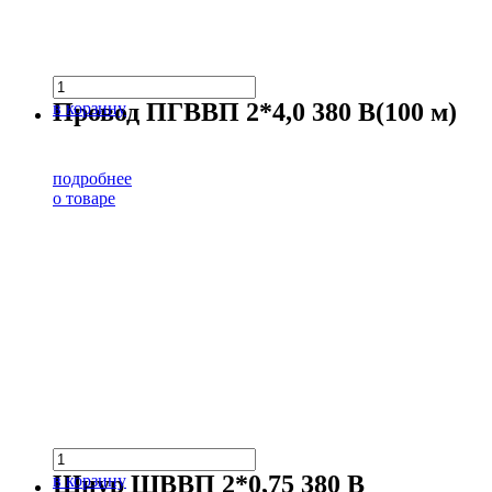
Провод ПГВВП 2*4,0 380 В(100 м)
в корзину
подробнее
о товаре
Шнур ШВВП 2*0,75 380 В
в корзину