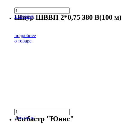
Шнур ШВВП 2*0,75 380 В(100 м)
в корзину
подробнее
о товаре
Алебастр "Юнис"
в корзину