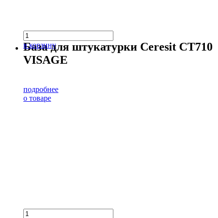
База для штукатурки Ceresit CT710
в корзину
VISAGE
подробнее
о товаре