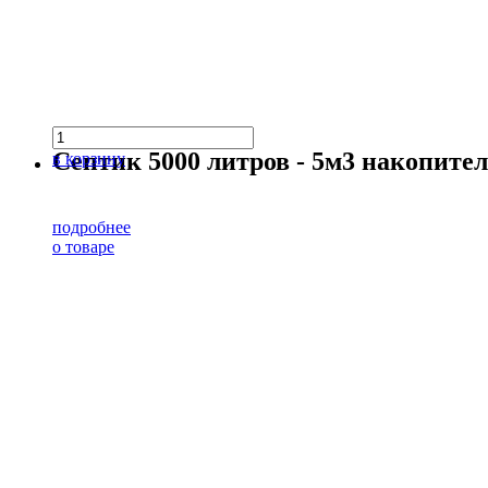
Септик 5000 литров - 5м3 накопит
в корзину
подробнее
о товаре