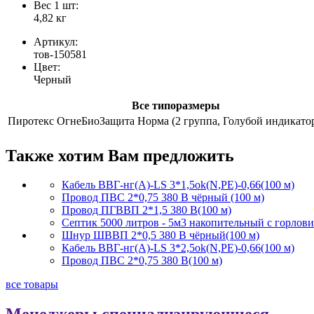
Вес 1 шт:
4,82 кг
Артикул:
тов-150581
Цвет:
Черный
Все типоразмеры
Пиротекс ОгнеБиоЗащита Норма (2 группа, Голубой индикатор.
Также хотим Вам предложить
Кабель ВВГ-нг(А)-LS 3*1,5ok(N,PE)-0,66(100 м)
Провод ПВС 2*0,75 380 В чёрный (100 м)
Провод ПГВВП 2*1,5 380 В(100 м)
Септик 5000 литров - 5м3 накопительный с горлов
Шнур ШВВП 2*0,5 380 В чёрный(100 м)
Кабель ВВГ-нг(А)-LS 3*2,5ok(N,PE)-0,66(100 м)
Провод ПВС 2*0,75 380 В(100 м)
все товары