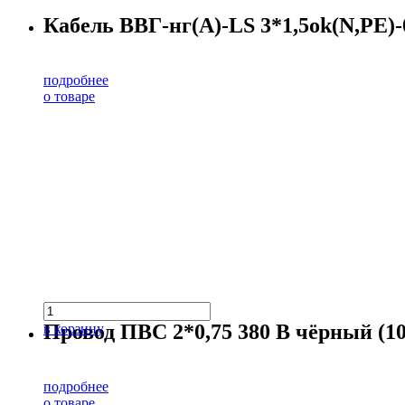
Кабель ВВГ-нг(А)-LS 3*1,5ok(N,PE)-0
подробнее
о товаре
Провод ПВС 2*0,75 380 В чёрный (10
в корзину
подробнее
о товаре