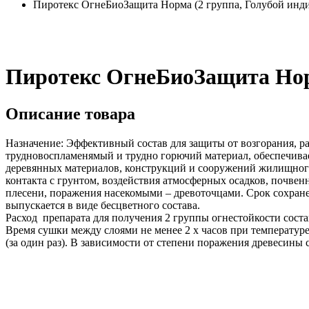
Пиротекс ОгнеБиоЗащита Норма (2 группа, Голубой индик
Пиротекс ОгнеБиоЗащита Норм
Описание товара
Назначение: Эффективный состав для защиты от возгорания, р
трудновоспламенямый и трудно горючий материал, обеспечива
деревянных материалов, конструкций и сооружений жилищного,
контакта с грунтом, воздействия атмосферных осадков, почвен
плесени, поражения насекомыми – древоточцами. Срок сохране
выпускается в виде бесцветного состава.
Расход препарата для получения 2 группы огнестойкости состав
Время сушки между слоями не менее 2 х часов при температур
(за один раз). В зависимости от степени поражения древесины с