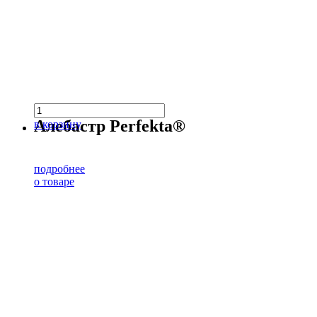
Алебастр Perfekta®
в корзину
подробнее
о товаре