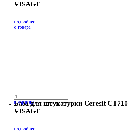
VISAGE
подробнее
о товаре
База для штукатурки Ceresit CT710
в корзину
VISAGE
подробнее