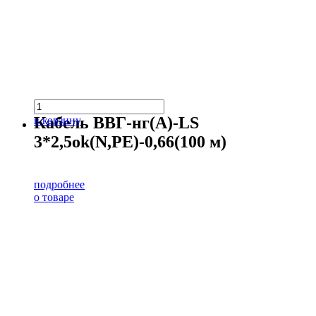
Кабель ВВГ-нг(А)-LS
в корзину
3*2,5ok(N,PE)-0,66(100 м)
подробнее
о товаре