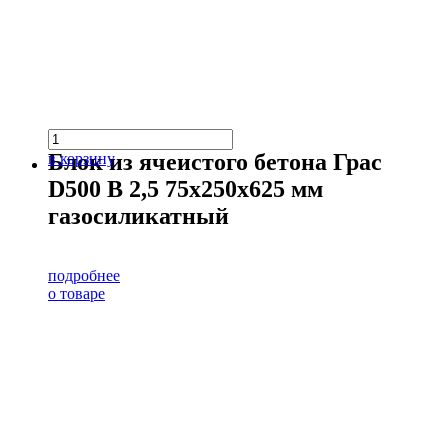
Блок из ячеистого бетона Грас
в корзину
D500 В 2,5 75х250х625 мм
газосиликатный
подробнее
о товаре