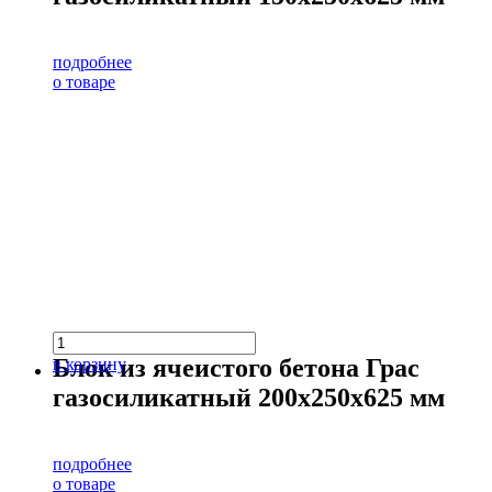
подробнее
о товаре
Блок из ячеистого бетона Грас
в корзину
газосиликатный 200х250х625 мм
подробнее
о товаре