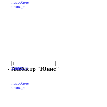
подробнее
о товаре
Алебастр "Юнис"
в корзину
подробнее
о товаре