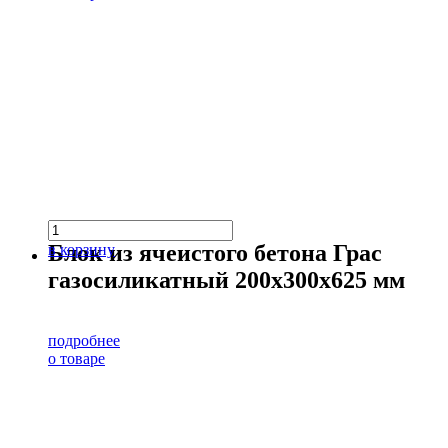
Блок из ячеистого бетона Грас
в корзину
газосиликатный 200х300х625 мм
подробнее
о товаре