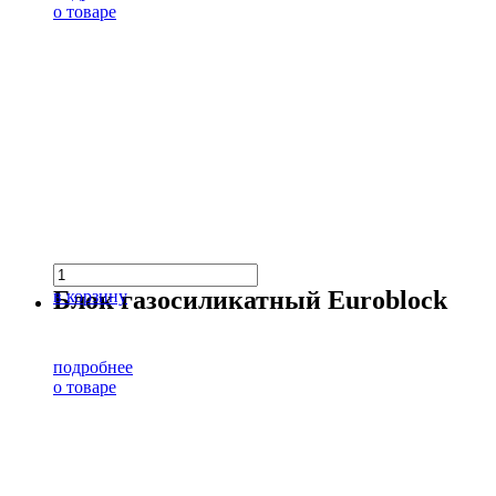
о товаре
Блок газосиликатный Euroblock
в корзину
подробнее
о товаре