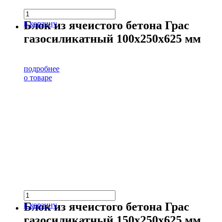
Блок из ячеистого бетона Грас
в корзину
газосиликатный 100х250х625 мм
подробнее
о товаре
Блок из ячеистого бетона Грас
в корзину
газосиликатный 150х250х625 мм