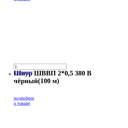
Шнур ШВВП 2*0,5 380 В
в корзину
чёрный(100 м)
подробнее
о товаре