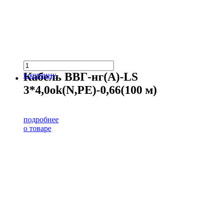
Кабель ВВГ-нг(А)-LS
в корзину
3*4,0ok(N,PE)-0,66(100 м)
подробнее
о товаре