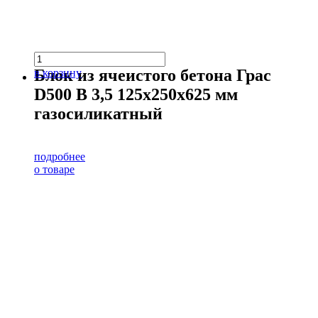
Блок из ячеистого бетона Грас
в корзину
D500 В 3,5 125х250х625 мм
газосиликатный
подробнее
о товаре