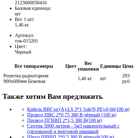
2123600050416
Базовая единица:
шт
Вес 1 шт:
1,46 кг
Артикул:
тов-015201
Цвет:
Черный
Вес
Все типоразмеры
Цвет
Единицы
Цена
упаковки
Решетка радиаторная
293
1,46 кг
шт
900х600мм Бежевая
руб
Также хотим Вам предложить
Кабель ВВГ-нг(А)-LS 3*1,5ok(N,PE)-0,66(100 м)
Провод ПВС 2*0,75 380 В чёрный (100 м)
Провод ПГВВП 2*1,5 380 В(100 м)
Септик 5000 литров - 5м3 накопительный с
горловиной и винтовой крышкой
Шнур ШВВП 2*0,5 380 В чёрный(100 м)