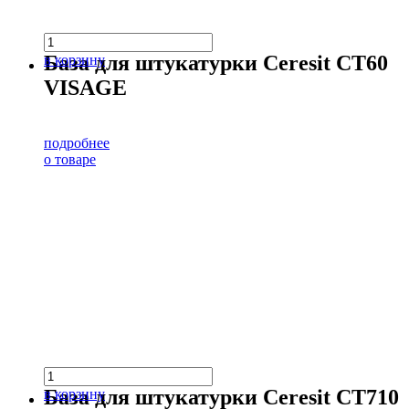
База для штукатурки Ceresit CT60
в корзину
VISAGE
подробнее
о товаре
База для штукатурки Ceresit CT710
в корзину