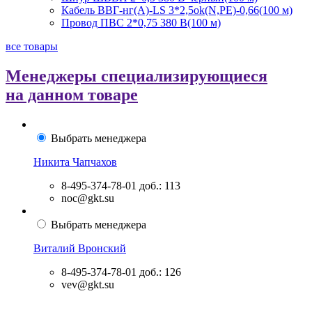
Кабель ВВГ-нг(А)-LS 3*2,5ok(N,PE)-0,66(100 м)
Провод ПВС 2*0,75 380 В(100 м)
все товары
Менеджеры специализирующиеся
на данном товаре
Выбрать менеджера
Никита Чапчахов
8-495-374-78-01
доб.: 113
noc@gkt.su
Выбрать менеджера
Виталий Вронский
8-495-374-78-01
доб.: 126
vev@gkt.su