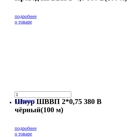
подробнее
о товаре
Шнур ШВВП 2*0,75 380 В
в корзину
чёрный(100 м)
подробнее
о товаре