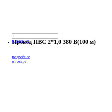
Провод ПВС 2*1,0 380 В(100 м)
в корзину
подробнее
о товаре