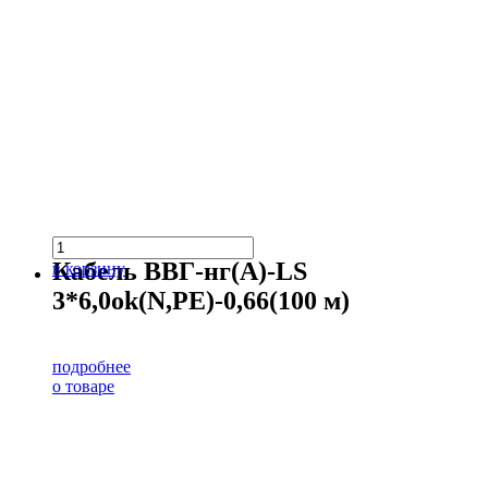
Кабель ВВГ-нг(А)-LS
в корзину
3*6,0ok(N,PE)-0,66(100 м)
подробнее
о товаре