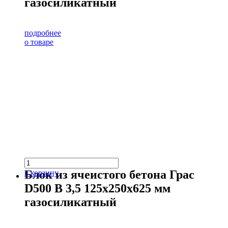
газосиликатный
подробнее
о товаре
Блок из ячеистого бетона Грас
в корзину
D500 В 3,5 125х250х625 мм
газосиликатный