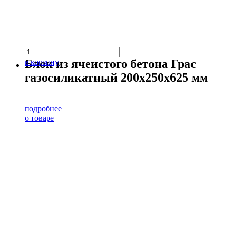
Блок из ячеистого бетона Грас
в корзину
газосиликатный 200х250х625 мм
подробнее
о товаре