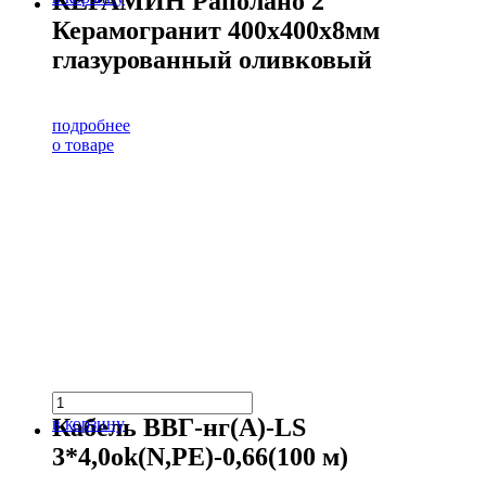
КЕРАМИН Раполано 2
Керамогранит 400х400х8мм
глазурованный оливковый
подробнее
о товаре
Кабель ВВГ-нг(А)-LS
в корзину
3*4,0ok(N,PE)-0,66(100 м)