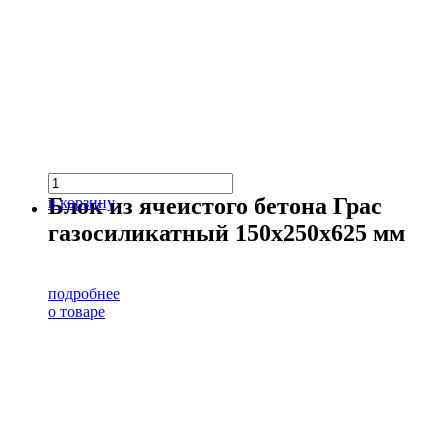
Блок из ячеистого бетона Грас
в корзину
газосиликатный 150х250х625 мм
подробнее
о товаре