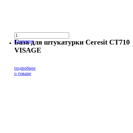
База для штукатурки Ceresit CT710
в корзину
VISAGE
подробнее
о товаре