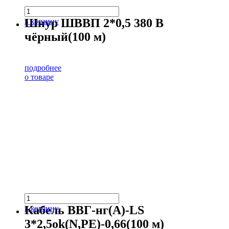
Шнур ШВВП 2*0,5 380 В
в корзину
чёрный(100 м)
подробнее
о товаре
Кабель ВВГ-нг(А)-LS
в корзину
3*2,5ok(N,PE)-0,66(100 м)