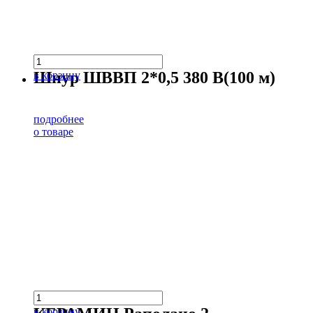
Шнур ШВВП 2*0,5 380 В(100 м)
в корзину
подробнее
о товаре
в корзину