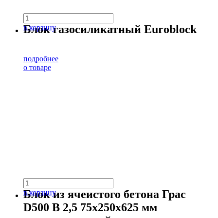
Блок газосиликатный Euroblock
в корзину
подробнее
о товаре
Блок из ячеистого бетона Грас
в корзину
D500 В 2,5 75х250х625 мм