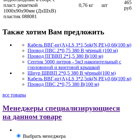
465
пласт. решеткой
0,76 кг
шт
руб
1000х90х90мм (ДхШхВ)
пластик 088081
Также хотим Вам предложить
Кабель ВВГ-нг(А)-LS 3*1,5ok(N,PE)-0,66(100 м)
Провод ПВС 2*0,75 380 В чёрный (100 м)
Провод ПГВВП 2*1,5 380 В(100 м)
Септик 5000 литров - 5м3 накопительный с
горловиной и винтовой крышкой
Шнур ШВВП 2*0,5 380 В чёрный(100 м)
Кабель ВВГ-нг(А)-LS 3*2,5ok(N,PE)-0,66(100 м)
Провод ПВС 2*0,75 380 В(100 м)
все товары
Менеджеры специализирующиеся
на данном товаре
Выбрать менеджера