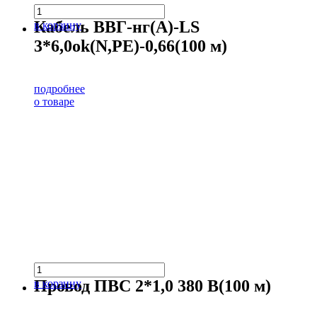
Кабель ВВГ-нг(А)-LS
в корзину
3*6,0ok(N,PE)-0,66(100 м)
подробнее
о товаре
Провод ПВС 2*1,0 380 В(100 м)
в корзину