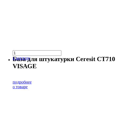
База для штукатурки Ceresit CT710
в корзину
VISAGE
подробнее
о товаре