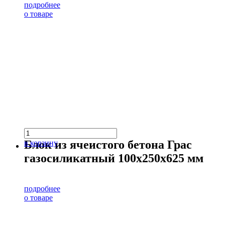
подробнее
о товаре
Блок из ячеистого бетона Грас
в корзину
газосиликатный 100х250х625 мм
подробнее
о товаре