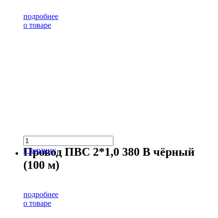
подробнее
о товаре
Провод ПВС 2*1,0 380 В чёрный
в корзину
(100 м)
подробнее
о товаре