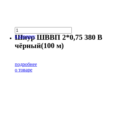
Шнур ШВВП 2*0,75 380 В
в корзину
чёрный(100 м)
подробнее
о товаре