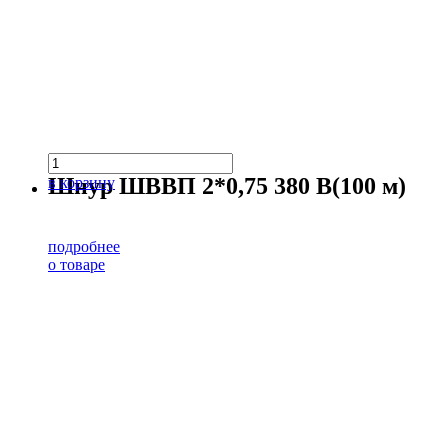
Шнур ШВВП 2*0,75 380 В(100 м)
в корзину
подробнее
о товаре