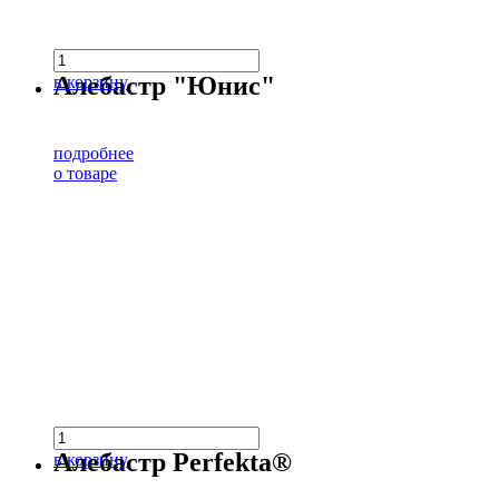
Алебастр "Юнис"
в корзину
подробнее
о товаре
Алебастр Perfekta®
в корзину