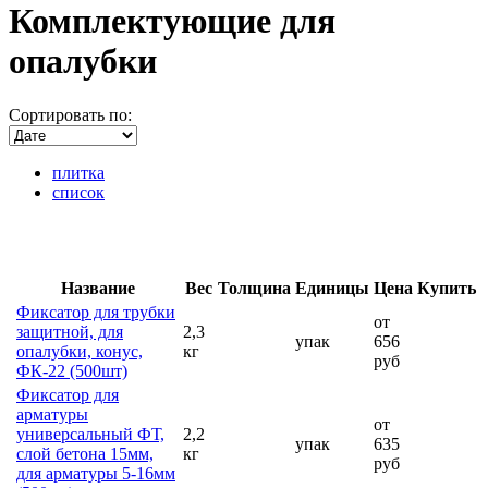
Комплектующие для
опалубки
Сортировать по:
плитка
список
Название
Вес
Толщина
Единицы
Цена
Купить
Фиксатор для трубки
от
защитной, для
2,3
упак
656
опалубки, конус,
кг
руб
ФК-22 (500шт)
Фиксатор для
арматуры
от
универсальный ФТ,
2,2
упак
635
слой бетона 15мм,
кг
руб
для арматуры 5-16мм