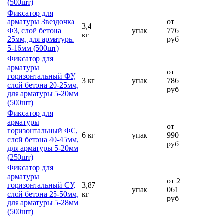
(500шт)
Фиксатор для
арматуры Звездочка
от
3,4
ФЗ, слой бетона
упак
776
кг
25мм, для арматуры
руб
5-16мм (500шт)
Фиксатор для
арматуры
от
горизонтальный ФУ,
3 кг
упак
786
слой бетона 20-25мм,
руб
для арматуры 5-20мм
(500шт)
Фиксатор для
арматуры
от
горизонтальный ФС,
6 кг
упак
990
слой бетона 40-45мм,
руб
для арматуры 5-20мм
(250шт)
Фиксатор для
арматуры
от 2
горизонтальный СУ,
3,87
упак
061
слой бетона 25-50мм,
кг
руб
для арматуры 5-28мм
(500шт)