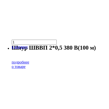
Шнур ШВВП 2*0,5 380 В(100 м)
в корзину
подробнее
о товаре