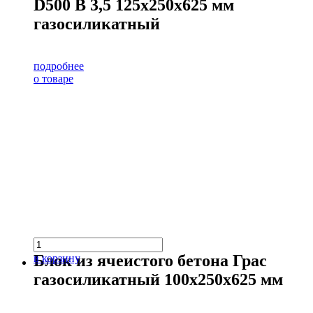
D500 В 3,5 125х250х625 мм
газосиликатный
подробнее
о товаре
Блок из ячеистого бетона Грас
в корзину
газосиликатный 100х250х625 мм