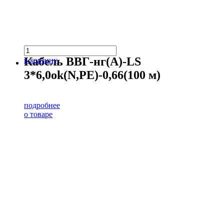
Кабель ВВГ-нг(А)-LS
в корзину
3*6,0ok(N,PE)-0,66(100 м)
подробнее
о товаре