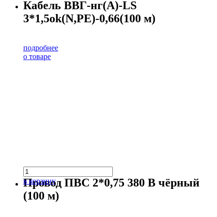
Кабель ВВГ-нг(А)-LS
3*1,5ok(N,PE)-0,66(100 м)
подробнее
о товаре
Провод ПВС 2*0,75 380 В чёрный
в корзину
(100 м)