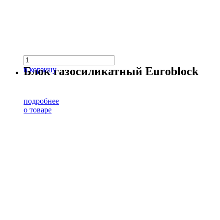
Блок газосиликатный Euroblock
в корзину
подробнее
о товаре