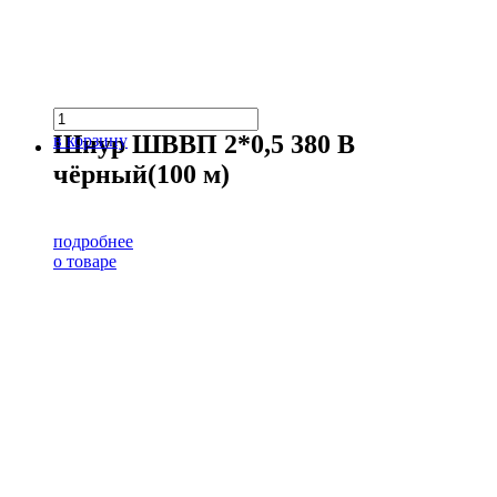
Шнур ШВВП 2*0,5 380 В
в корзину
чёрный(100 м)
подробнее
о товаре