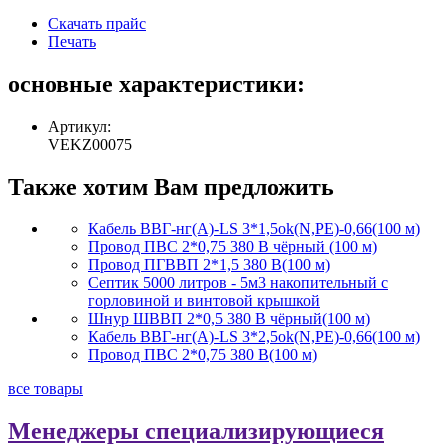
Скачать прайс
Печать
основные характеристики:
Артикул:
VEKZ00075
Также хотим Вам предложить
Кабель ВВГ-нг(А)-LS 3*1,5ok(N,PE)-0,66(100 м)
Провод ПВС 2*0,75 380 В чёрный (100 м)
Провод ПГВВП 2*1,5 380 В(100 м)
Септик 5000 литров - 5м3 накопительный с
горловиной и винтовой крышкой
Шнур ШВВП 2*0,5 380 В чёрный(100 м)
Кабель ВВГ-нг(А)-LS 3*2,5ok(N,PE)-0,66(100 м)
Провод ПВС 2*0,75 380 В(100 м)
все товары
Менеджеры специализирующиеся