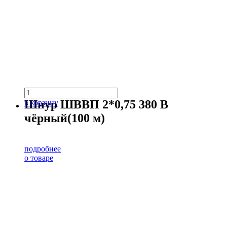
Шнур ШВВП 2*0,75 380 В
в корзину
чёрный(100 м)
подробнее
о товаре