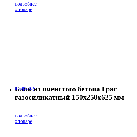
подробнее
о товаре
Блок из ячеистого бетона Грас
в корзину
газосиликатный 150х250х625 мм
подробнее
о товаре