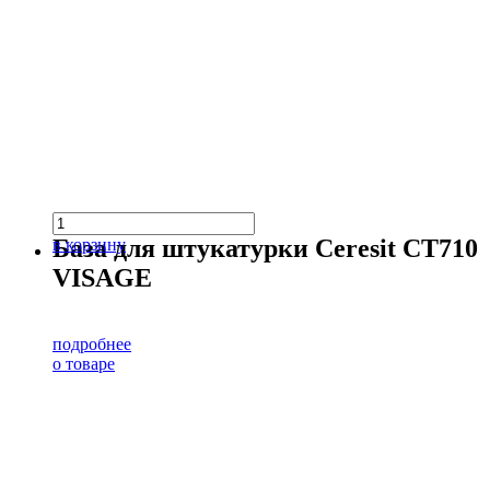
База для штукатурки Ceresit CT710
в корзину
VISAGE
подробнее
о товаре