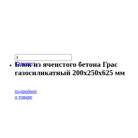
Блок из ячеистого бетона Грас
в корзину
газосиликатный 200х250х625 мм
подробнее
о товаре