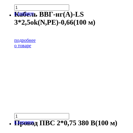
Кабель ВВГ-нг(А)-LS
в корзину
3*2,5ok(N,PE)-0,66(100 м)
подробнее
о товаре
Провод ПВС 2*0,75 380 В(100 м)
в корзину