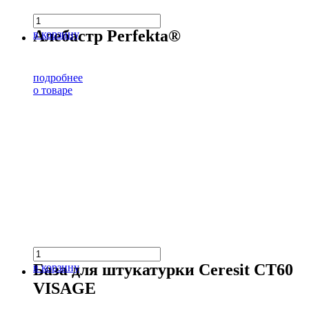
Алебастр Perfekta®
в корзину
подробнее
о товаре
База для штукатурки Ceresit CT60
в корзину
VISAGE