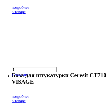
подробнее
о товаре
База для штукатурки Ceresit CT710
в корзину
VISAGE
подробнее
о товаре