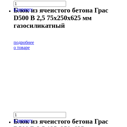
Блок из ячеистого бетона Грас
в корзину
D500 В 2,5 75х250х625 мм
газосиликатный
подробнее
о товаре
Блок из ячеистого бетона Грас
в корзину