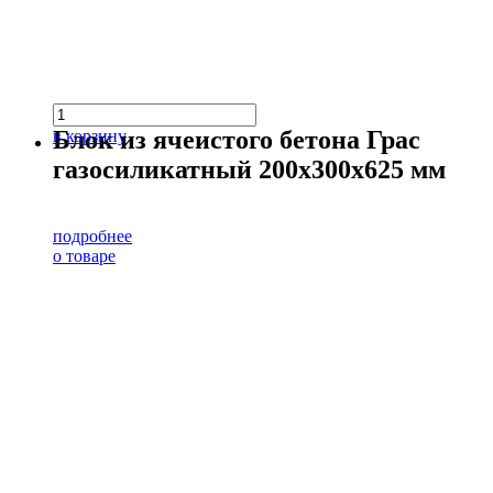
Блок из ячеистого бетона Грас
в корзину
газосиликатный 200х300х625 мм
подробнее
о товаре