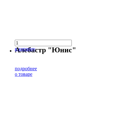
Алебастр "Юнис"
в корзину
подробнее
о товаре