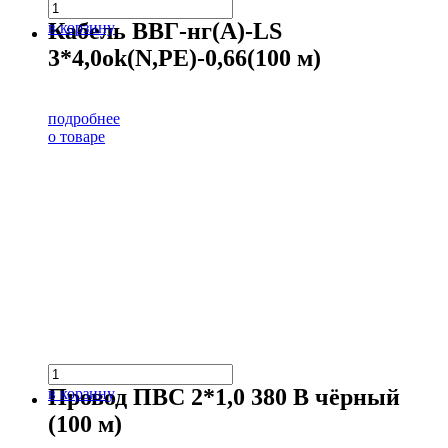
Кабель ВВГ-нг(А)-LS
в корзину
3*4,0ok(N,PE)-0,66(100 м)
подробнее
о товаре
Провод ПВС 2*1,0 380 В чёрный
в корзину
(100 м)