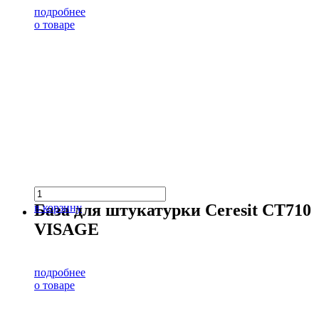
подробнее
о товаре
База для штукатурки Ceresit CT710
в корзину
VISAGE
подробнее
о товаре