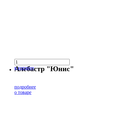
Алебастр "Юнис"
в корзину
подробнее
о товаре