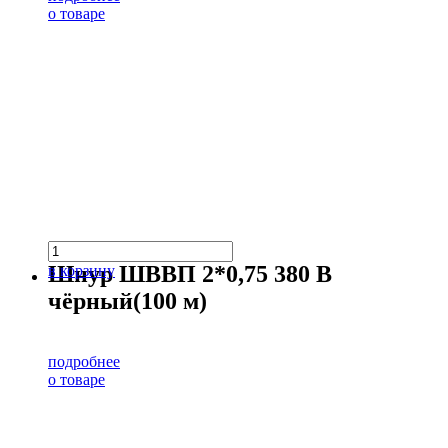
о товаре
Шнур ШВВП 2*0,75 380 В
в корзину
чёрный(100 м)
подробнее
о товаре