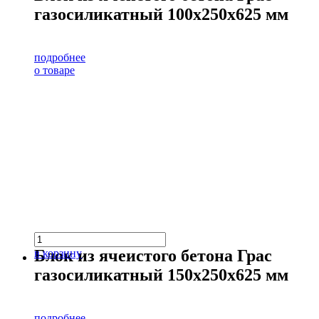
газосиликатный 100х250х625 мм
подробнее
о товаре
Блок из ячеистого бетона Грас
в корзину
газосиликатный 150х250х625 мм
подробнее