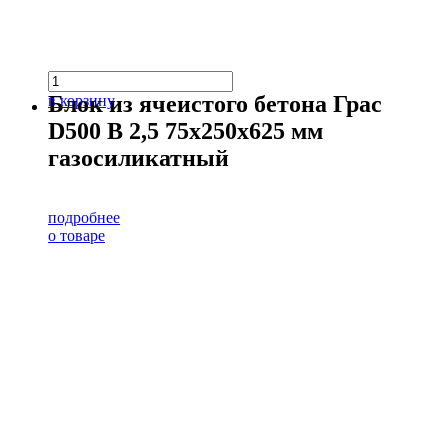
Блок из ячеистого бетона Грас
в корзину
D500 В 2,5 75х250х625 мм
газосиликатный
подробнее
о товаре