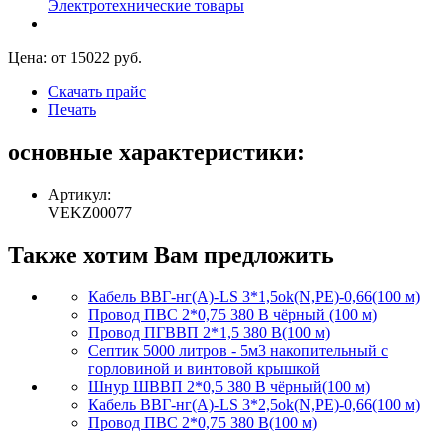
Электротехнические товары
Цена: от
15022
руб.
Скачать прайс
Печать
основные характеристики:
Артикул:
VEKZ00077
Также хотим Вам предложить
Кабель ВВГ-нг(А)-LS 3*1,5ok(N,PE)-0,66(100 м)
Провод ПВС 2*0,75 380 В чёрный (100 м)
Провод ПГВВП 2*1,5 380 В(100 м)
Септик 5000 литров - 5м3 накопительный с
горловиной и винтовой крышкой
Шнур ШВВП 2*0,5 380 В чёрный(100 м)
Кабель ВВГ-нг(А)-LS 3*2,5ok(N,PE)-0,66(100 м)
Провод ПВС 2*0,75 380 В(100 м)