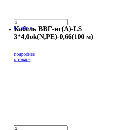
Кабель ВВГ-нг(А)-LS
в корзину
3*4,0ok(N,PE)-0,66(100 м)
подробнее
о товаре