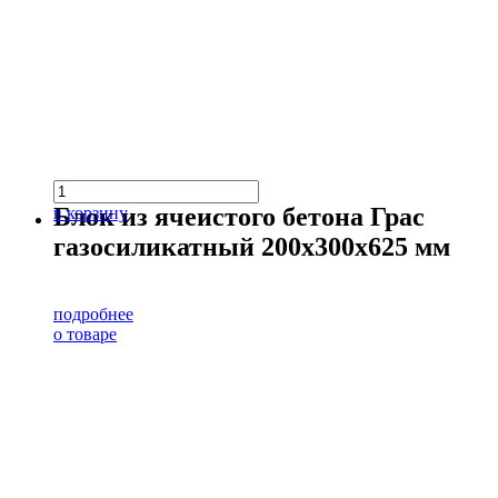
Блок из ячеистого бетона Грас
в корзину
газосиликатный 200х300х625 мм
подробнее
о товаре