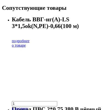
Сопутствующие товары
Кабель ВВГ-нг(А)-LS
3*1,5ok(N,PE)-0,66(100 м)
подробнее
о товаре
Провод ПВС 2*0,75 380 В чёрный
в корзину