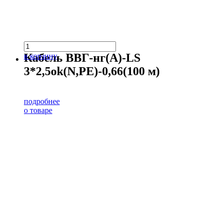
Кабель ВВГ-нг(А)-LS
в корзину
3*2,5ok(N,PE)-0,66(100 м)
подробнее
о товаре