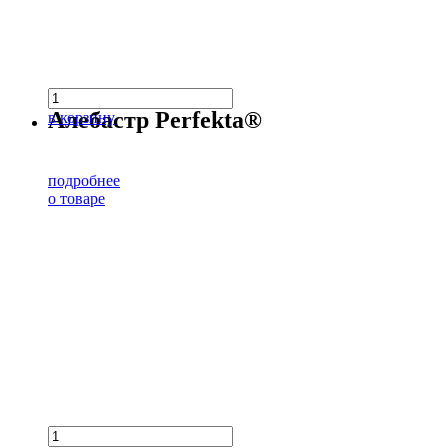
Алебастр Perfekta®
в корзину
подробнее
о товаре