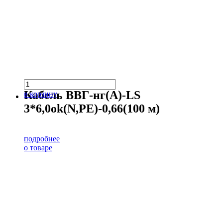
Кабель ВВГ-нг(А)-LS
в корзину
3*6,0ok(N,PE)-0,66(100 м)
подробнее
о товаре