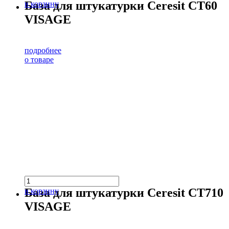
База для штукатурки Ceresit CT60
в корзину
VISAGE
подробнее
о товаре
База для штукатурки Ceresit CT710
в корзину
VISAGE