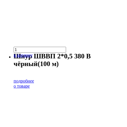
Шнур ШВВП 2*0,5 380 В
в корзину
чёрный(100 м)
подробнее
о товаре