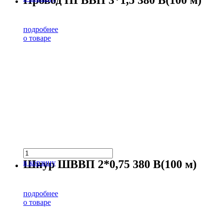
Провод ПГВВП 3*1,5 380 В(100 м)
подробнее
о товаре
Шнур ШВВП 2*0,75 380 В(100 м)
в корзину
подробнее
о товаре