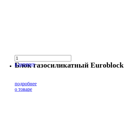
Блок газосиликатный Euroblock
в корзину
подробнее
о товаре