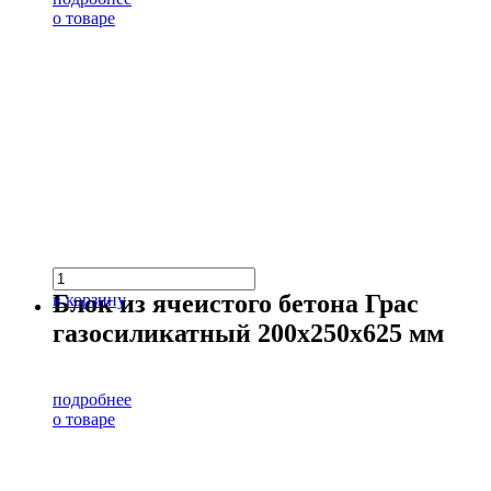
о товаре
Блок из ячеистого бетона Грас
в корзину
газосиликатный 200х250х625 мм
подробнее
о товаре