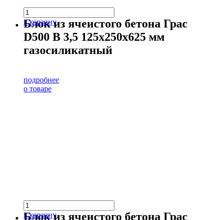
Блок из ячеистого бетона Грас
в корзину
D500 В 3,5 125х250х625 мм
газосиликатный
подробнее
о товаре
Блок из ячеистого бетона Грас
в корзину