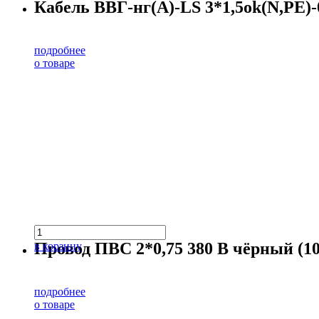
Кабель ВВГ-нг(А)-LS 3*1,5ok(N,PE)-0
подробнее
о товаре
Провод ПВС 2*0,75 380 В чёрный (10
в корзину
подробнее
о товаре