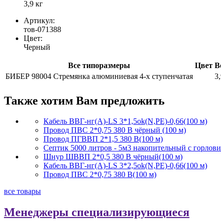
3,9 кг
Артикул:
тов-071388
Цвет:
Черный
Все типоразмеры
Цвет
В
БИБЕР 98004 Стремянка алюминиевая 4-х ступенчатая
3,
Также хотим Вам предложить
Кабель ВВГ-нг(А)-LS 3*1,5ok(N,PE)-0,66(100 м)
Провод ПВС 2*0,75 380 В чёрный (100 м)
Провод ПГВВП 2*1,5 380 В(100 м)
Септик 5000 литров - 5м3 накопительный с горлов
Шнур ШВВП 2*0,5 380 В чёрный(100 м)
Кабель ВВГ-нг(А)-LS 3*2,5ok(N,PE)-0,66(100 м)
Провод ПВС 2*0,75 380 В(100 м)
все товары
Менеджеры специализирующиеся