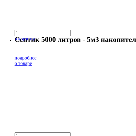
Септик 5000 литров - 5м3 накопит
в корзину
подробнее
о товаре