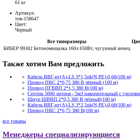
61 кг
Артикул:
тов-158647
Цвет:
Черный
Все типоразмеры
Цве
БИБЕР 99302 Бетономешалка 160л 650Вт, чугунный венец
Также хотим Вам предложить
Кабель ВВГ-нг(А)-LS 3*1,5ok(N,PE)-0,66(100 м)
Провод ПВС 2*0,75 380 В чёрный (100 м)
Провод ПГВВП 2*1,5 380 В(100 м)
Септик 5000 литров - 5м3 накопительный с горлов
Шнур ШВВП 2*0,5 380 В чёрный(100 м)
Кабель ВВГ-нг(А)-LS 3*2,5ok(N,PE)-0,66(100 м)
Провод ПВС 2*0,75 380 В(100 м)
все товары
Менеджеры специализирующиеся