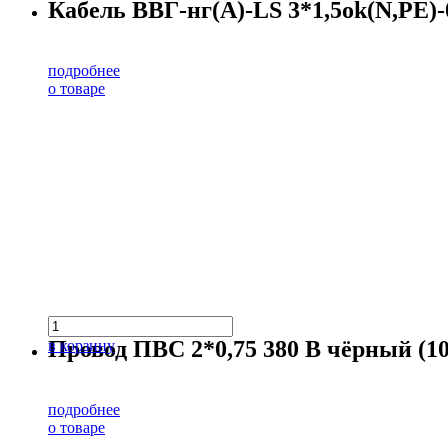
Кабель ВВГ-нг(А)-LS 3*1,5ok(N,PE)-0
подробнее
о товаре
Провод ПВС 2*0,75 380 В чёрный (10
в корзину
подробнее
о товаре