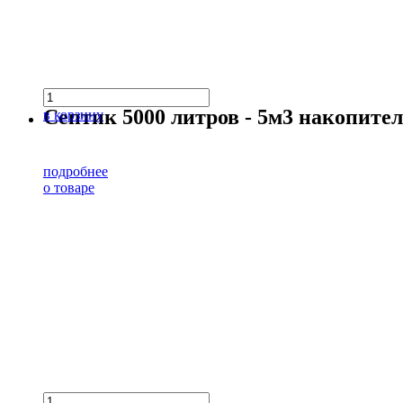
Септик 5000 литров - 5м3 накопит
в корзину
подробнее
о товаре