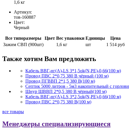
1,6 кг
Артикул:
тов-160887
Цвет:
Черный
Все типоразмеры
Цвет
Вес упаковки
Единицы
Цена
Зажим СВП (900шт)
1,6 кг
шт
1 514 руб
Также хотим Вам предложить
Кабель ВВГ-нг(А)-LS 3*1,5ok(N,PE)-0,66(100 м)
Провод ПВС 2*0,75 380 В чёрный (100 м)
Провод ПГВВП 2*1,5 380 В(100 м)
Септик 5000 литров - 5м3 накопительный с горлов
Шнур ШВВП 2*0,5 380 В чёрный(100 м)
Кабель ВВГ-нг(А)-LS 3*2,5ok(N,PE)-0,66(100 м)
Провод ПВС 2*0,75 380 В(100 м)
все товары
Менеджеры специализирующиеся