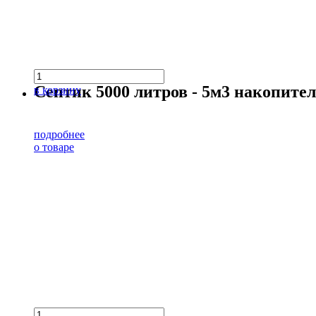
Септик 5000 литров - 5м3 накопит
в корзину
подробнее
о товаре