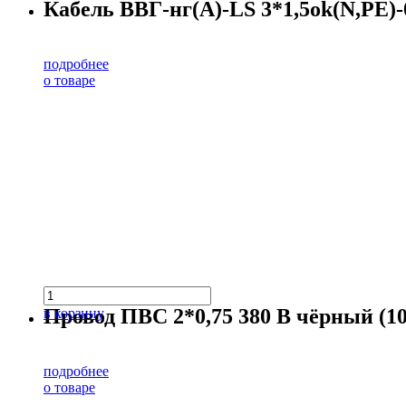
Кабель ВВГ-нг(А)-LS 3*1,5ok(N,PE)-0
подробнее
о товаре
Провод ПВС 2*0,75 380 В чёрный (10
в корзину
подробнее
о товаре