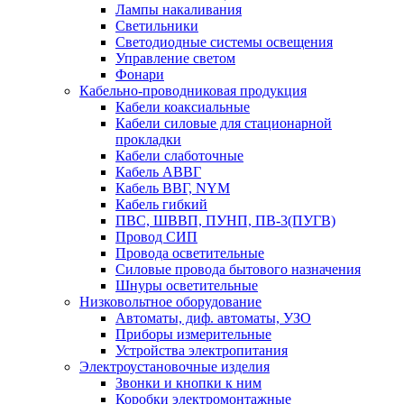
Лампы накаливания
Светильники
Светодиодные системы освещения
Управление светом
Фонари
Кабельно-проводниковая продукция
Кабели коаксиальные
Кабели силовые для стационарной
прокладки
Кабели слаботочные
Кабель АВВГ
Кабель ВВГ, NYM
Кабель гибкий
ПВС, ШВВП, ПУНП, ПВ-3(ПУГВ)
Провод СИП
Провода осветительные
Силовые провода бытового назначения
Шнуры осветительные
Низковольтное оборудование
Автоматы, диф. автоматы, УЗО
Приборы измерительные
Устройства электропитания
Электроустановочные изделия
Звонки и кнопки к ним
Коробки электромонтажные