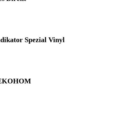
kator Spezial Vinyl
0 ЕKOНОМ