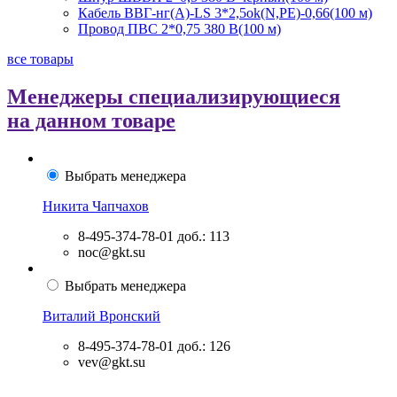
Кабель ВВГ-нг(А)-LS 3*2,5ok(N,PE)-0,66(100 м)
Провод ПВС 2*0,75 380 В(100 м)
все товары
Менеджеры специализирующиеся
на данном товаре
Выбрать менеджера
Никита Чапчахов
8-495-374-78-01
доб.: 113
noc@gkt.su
Выбрать менеджера
Виталий Вронский
8-495-374-78-01
доб.: 126
vev@gkt.su