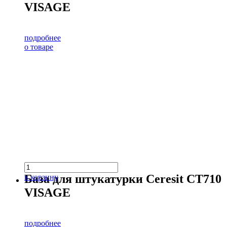
VISAGE
подробнее
о товаре
База для штукатурки Ceresit CT710
в корзину
VISAGE
подробнее