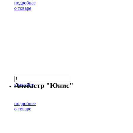
подробнее
о товаре
Алебастр "Юнис"
в корзину
подробнее
о товаре