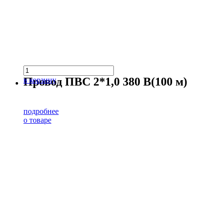
Провод ПВС 2*1,0 380 В(100 м)
в корзину
подробнее
о товаре