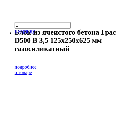
Блок из ячеистого бетона Грас
в корзину
D500 В 3,5 125х250х625 мм
газосиликатный
подробнее
о товаре