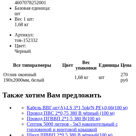
4607078252001
Базовая единица:
шт
Вес 1 шт:
1,68 кг
Артикул:
тов-152332
Цвет:
Черный
Вес
Все типоразмеры
Цвет
Единицы
Цена
упаковки
Отлив оконный
270
1,68 кг
шт
190х2000мм, белый
руб
Также хотим Вам предложить
Кабель ВВГ-нг(А)-LS 3*1,5ok(N,PE)-0,66(100 м)
Провод ПВС 2*0,75 380 В чёрный (100 м)
Провод ПГВВП 2*1,5 380 В(100 м)
Септик 5000 литров - 5м3 накопительный с
горловиной и винтовой крышкой
Шнур ШВВП 2*0,5 380 В чёрный(100 м)