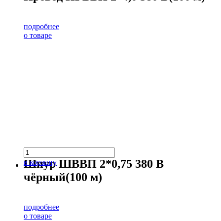
подробнее
о товаре
Шнур ШВВП 2*0,75 380 В
в корзину
чёрный(100 м)
подробнее
о товаре