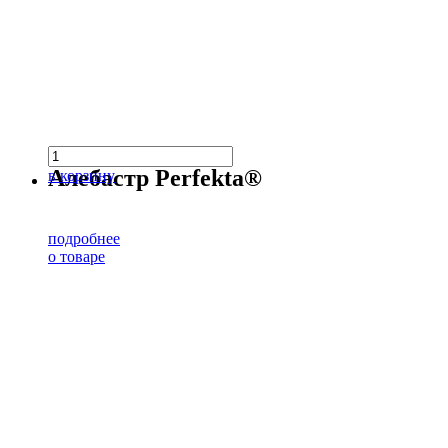
Алебастр Perfekta®
в корзину
подробнее
о товаре