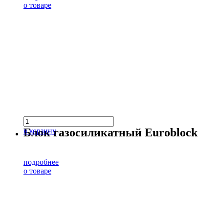
о товаре
Блок газосиликатный Euroblock
в корзину
подробнее
о товаре