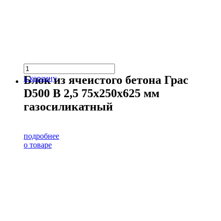
Блок из ячеистого бетона Грас
в корзину
D500 В 2,5 75х250х625 мм
газосиликатный
подробнее
о товаре