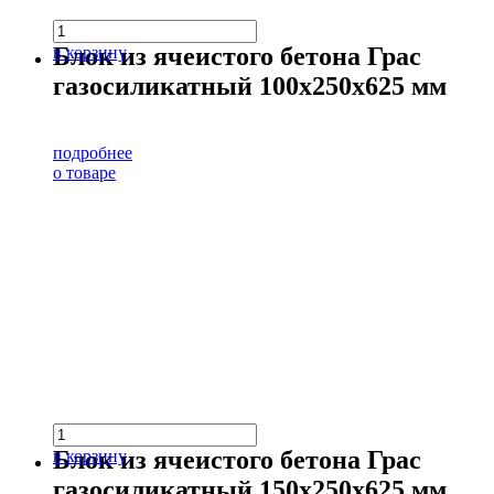
Блок из ячеистого бетона Грас
в корзину
газосиликатный 100х250х625 мм
подробнее
о товаре
Блок из ячеистого бетона Грас
в корзину
газосиликатный 150х250х625 мм