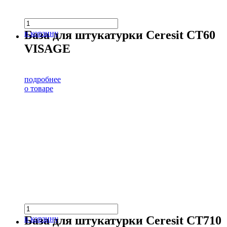
База для штукатурки Ceresit CT60
в корзину
VISAGE
подробнее
о товаре
База для штукатурки Ceresit CT710
в корзину