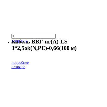
Кабель ВВГ-нг(А)-LS
в корзину
3*2,5ok(N,PE)-0,66(100 м)
подробнее
о товаре