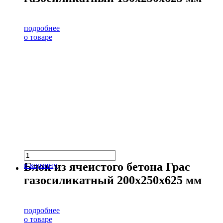
подробнее
о товаре
Блок из ячеистого бетона Грас
в корзину
газосиликатный 200х250х625 мм
подробнее
о товаре