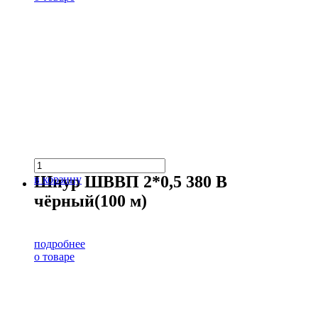
Шнур ШВВП 2*0,5 380 В
в корзину
чёрный(100 м)
подробнее
о товаре