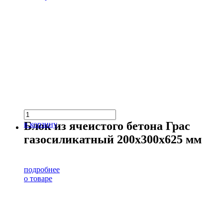
Блок из ячеистого бетона Грас
в корзину
газосиликатный 200х300х625 мм
подробнее
о товаре