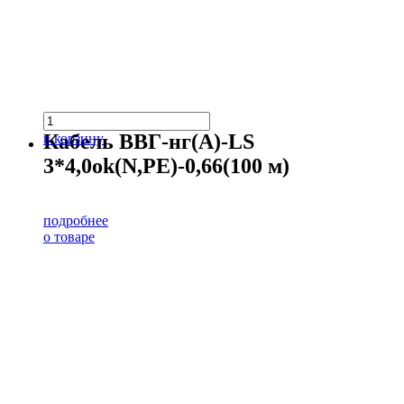
Кабель ВВГ-нг(А)-LS
в корзину
3*4,0ok(N,PE)-0,66(100 м)
подробнее
о товаре