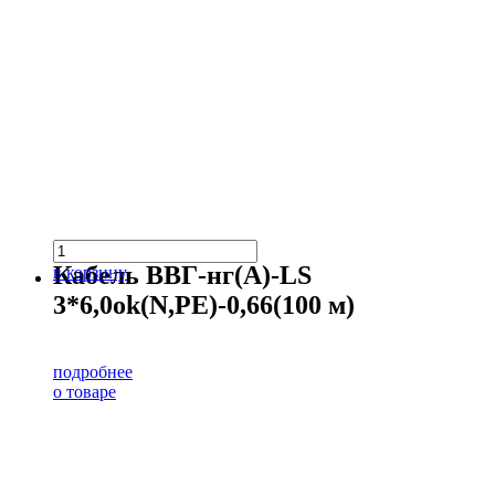
Кабель ВВГ-нг(А)-LS
в корзину
3*6,0ok(N,PE)-0,66(100 м)
подробнее
о товаре