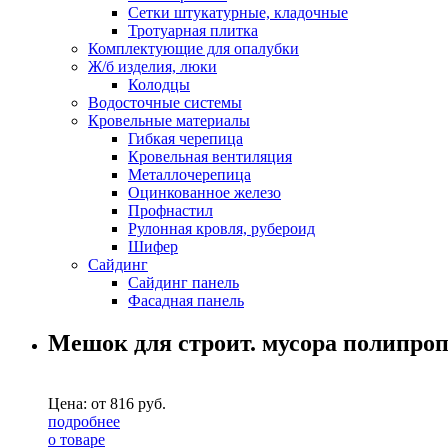
Сетки штукатурные, кладочные
Тротуарная плитка
Комплектующие для опалубки
Ж/б изделия, люки
Колодцы
Водосточные системы
Кровельные материалы
Гибкая черепица
Кровельная вентиляция
Металлочерепица
Оцинкованное железо
Профнастил
Рулонная кровля, рубероид
Шифер
Сайдинг
Сайдинг панель
Фасадная панель
Мешок для строит. мусора полипроп
Цена: от
816
руб.
подробнее
о товаре