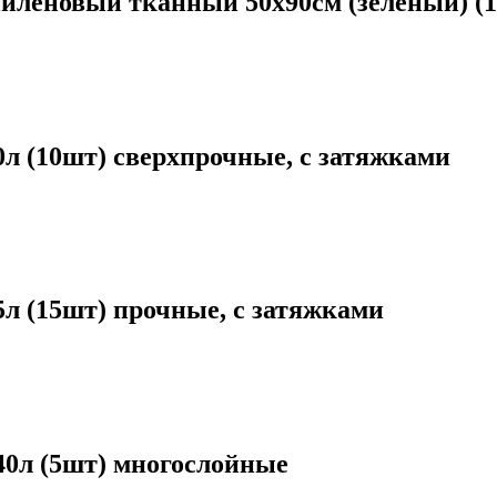
пиленовый тканный 50х90см (зеленый) (
 (10шт) сверхпрочные, с затяжками
 (15шт) прочные, с затяжками
0л (5шт) многослойные