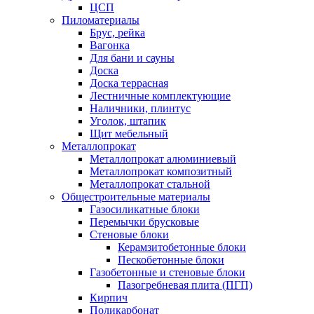
ЦСП
Пиломатериалы
Брус, рейка
Вагонка
Для бани и сауны
Доска
Доска террасная
Лестничные комплектующие
Наличники, плинтус
Уголок, штапик
Щит мебельный
Металлопрокат
Металлопрокат алюминиевый
Металлопрокат композитный
Металлопрокат стальной
Общестроительные материалы
Газосиликатные блоки
Перемычки брусковые
Стеновые блоки
Керамзитобетонные блоки
Пескобетонные блоки
Газобетонные и стеновые блоки
Пазогребневая плита (ПГП)
Кирпич
Поликарбонат