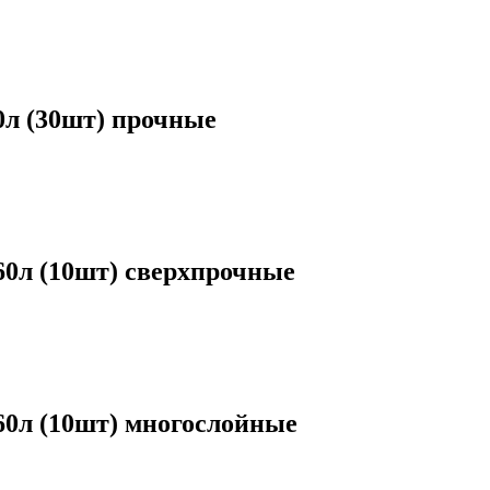
л (30шт) прочные
л (10шт) сверхпрочные
0л (10шт) многослойные