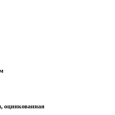
0м
м, оцинкованная