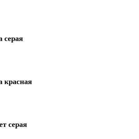
а серая
а красная
ет серая