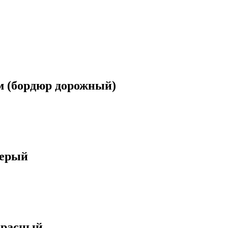
м (бордюр дорожный)
серый
красный