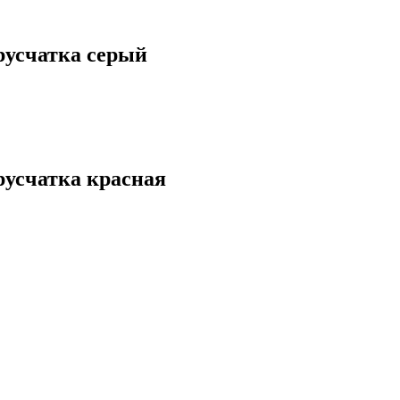
русчатка серый
русчатка красная