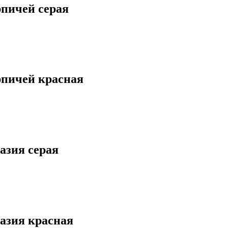
рпичей серая
рпичей красная
азия серая
азия красная