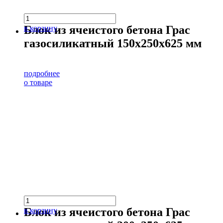
Блок из ячеистого бетона Грас
в корзину
газосиликатный 150х250х625 мм
подробнее
о товаре
Блок из ячеистого бетона Грас
в корзину