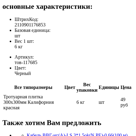
основные характеристики:
ШтрихКод:
2110901176853
Базовая единица:
шт
Вес 1 шт:
6 кг
Артикул:
тов-117685
Цвет:
Черный
Вес
Все типоразмеры
Цвет
Единицы
Цена
упаковки
Тротуарная плитка
49
300х300мм Калифорния
6 кг
шт
руб
красная
Также хотим Вам предложить
Кабель ВВГ-нг(А)-LS 3*1,5ok(N,PE)-0,66(100 м)