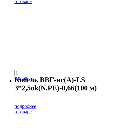
о товаре
Кабель ВВГ-нг(А)-LS
в корзину
3*2,5ok(N,PE)-0,66(100 м)
подробнее
о товаре