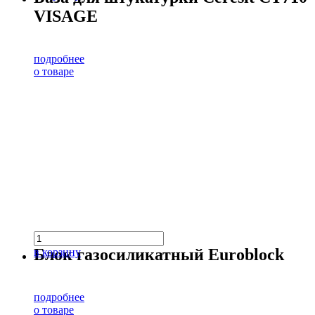
VISAGE
подробнее
о товаре
Блок газосиликатный Euroblock
в корзину
подробнее
о товаре