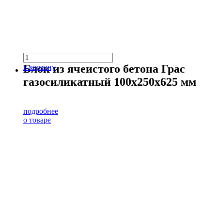
Блок из ячеистого бетона Грас
в корзину
газосиликатный 100х250х625 мм
подробнее
о товаре