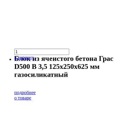
Блок из ячеистого бетона Грас
в корзину
D500 В 3,5 125х250х625 мм
газосиликатный
подробнее
о товаре