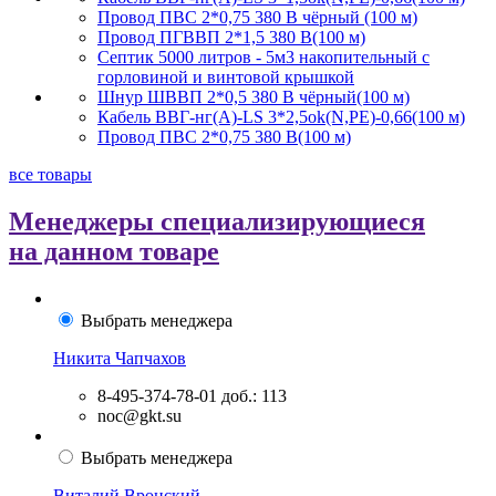
Провод ПВС 2*0,75 380 В чёрный (100 м)
Провод ПГВВП 2*1,5 380 В(100 м)
Септик 5000 литров - 5м3 накопительный с
горловиной и винтовой крышкой
Шнур ШВВП 2*0,5 380 В чёрный(100 м)
Кабель ВВГ-нг(А)-LS 3*2,5ok(N,PE)-0,66(100 м)
Провод ПВС 2*0,75 380 В(100 м)
все товары
Менеджеры специализирующиеся
на данном товаре
Выбрать менеджера
Никита Чапчахов
8-495-374-78-01
доб.: 113
noc@gkt.su
Выбрать менеджера
Виталий Вронский