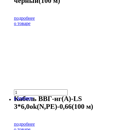
чёрный(100 м)
подробнее
о товаре
Кабель ВВГ-нг(А)-LS
в корзину
3*6,0ok(N,PE)-0,66(100 м)
подробнее
о товаре