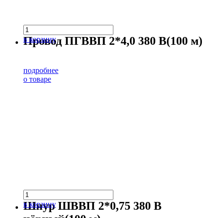
Провод ПГВВП 2*4,0 380 В(100 м)
в корзину
подробнее
о товаре
Шнур ШВВП 2*0,75 380 В
в корзину