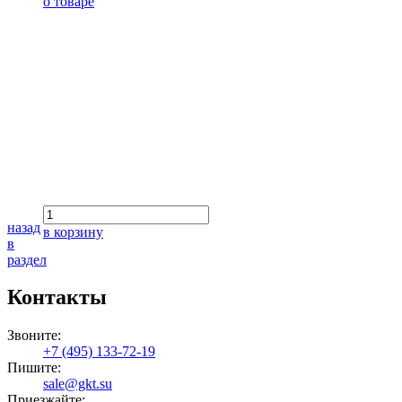
о товаре
назад
в корзину
в
раздел
Контакты
Звоните:
+7 (495) 133-72-19
Пишите:
sale@gkt.su
Приезжайте: