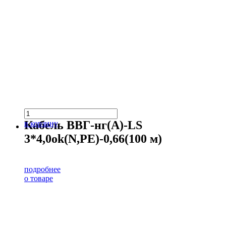
Кабель ВВГ-нг(А)-LS
в корзину
3*4,0ok(N,PE)-0,66(100 м)
подробнее
о товаре