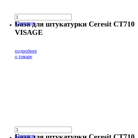
База для штукатурки Ceresit CT710
в корзину
VISAGE
подробнее
о товаре
База для штукатурки Ceresit CT710
в корзину