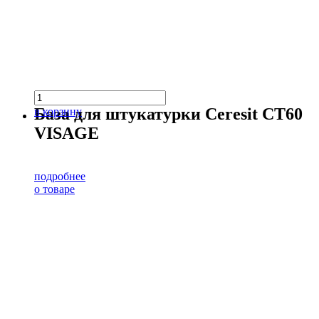
База для штукатурки Ceresit CT60
в корзину
VISAGE
подробнее
о товаре