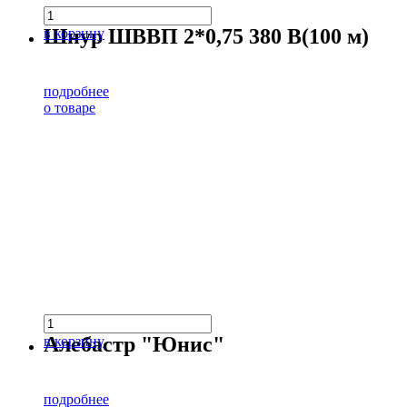
Шнур ШВВП 2*0,75 380 В(100 м)
в корзину
подробнее
о товаре
Алебастр "Юнис"
в корзину
подробнее