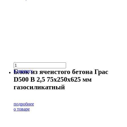
Блок из ячеистого бетона Грас
в корзину
D500 В 2,5 75х250х625 мм
газосиликатный
подробнее
о товаре