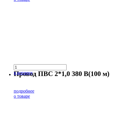
Провод ПВС 2*1,0 380 В(100 м)
в корзину
подробнее
о товаре