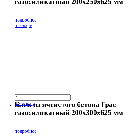
газосиликатный 200х250х625 мм
подробнее
о товаре
Блок из ячеистого бетона Грас
в корзину
газосиликатный 200х300х625 мм
подробнее