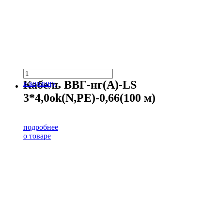
Кабель ВВГ-нг(А)-LS
в корзину
3*4,0ok(N,PE)-0,66(100 м)
подробнее
о товаре