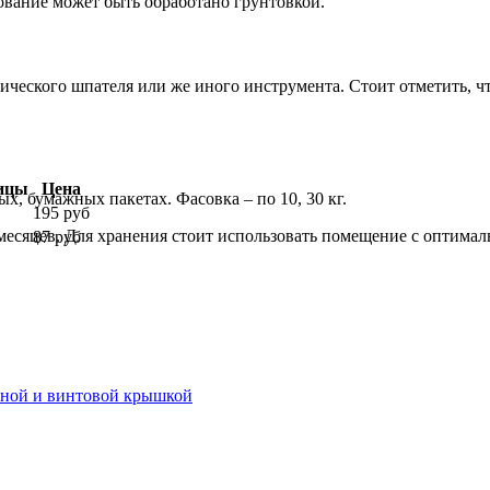
ование может быть обработано грунтовкой.
еского шпателя или же иного инструмента. Стоит отметить, чт
ицы
Цена
х, бумажных пакетах. Фасовка – по 10, 30 кг.
195 руб
месяцев. Для хранения стоит использовать помещение с оптимал
87 руб
иной и винтовой крышкой