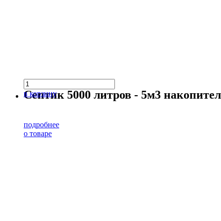
Септик 5000 литров - 5м3 накопит
в корзину
подробнее
о товаре