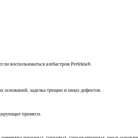
сли воспользоваться алебастром Perfekta®.
х оснований, заделка трещин и иных дефектов.
ицирующие примеси.
, цементно-песчаных, гипсовых, гипсокартонных, иных основан