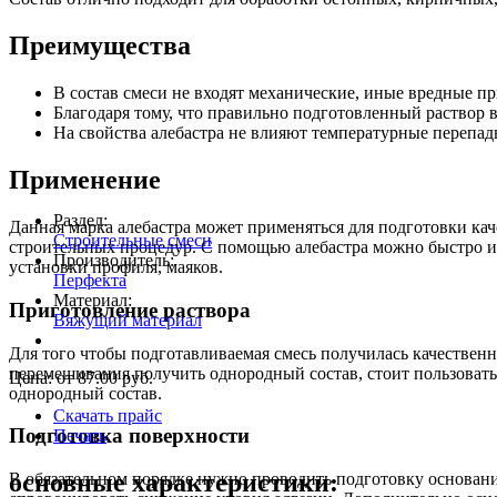
Преимущества
В состав смеси не входят механические, иные вредные п
Благодаря тому, что правильно подготовленный раствор в
На свойства алебастра не влияют температурные перепады
Применение
Раздел:
Данная марка алебастра может применяться для подготовки кач
Строительные смеси
строительных процедур. С помощью алебастра можно быстро и 
Производитель:
установки профиля, маяков.
Перфекта
Материал:
Приготовление раствора
Вяжущий материал
Для того чтобы подготавливаемая смесь получилась качественн
перемешивания получить однородный состав, стоит пользовать
Цена: от
87.00
руб.
однородный состав.
Скачать прайс
Подготовка поверхности
Печать
основные характеристики:
В обязательном порядке нужно проводить подготовку основания